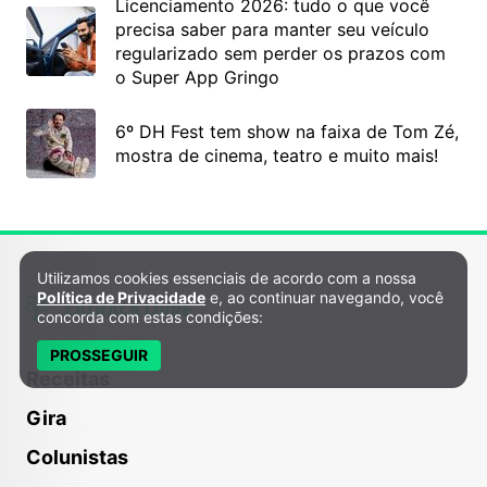
Licenciamento 2026: tudo o que você
precisa saber para manter seu veículo
regularizado sem perder os prazos com
o Super App Gringo
6º DH Fest tem show na faixa de Tom Zé,
mostra de cinema, teatro e muito mais!
Utilizamos cookies essenciais de acordo com a nossa
Política de Privacidade e Cookies
Política de Privacidade
e, ao continuar navegando, você
concorda com estas condições:
PROSSEGUIR
Receitas
Gira
Colunistas