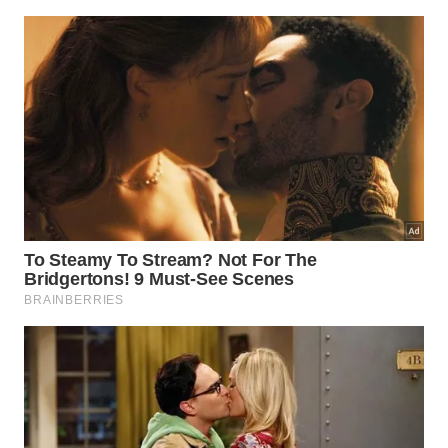
pele e reduzir os sinais de envelhecimento
prematuro.
“Com os cuidados adequados, é possível manter a
pele
madura saudável, radiante e jovem. Uma
combinação de hidratação, proteção solar e
produtos antienvelhecimento pode fazer uma
grande diferença na aparência e saúde da pele ao
longo do tempo”, finaliza Talita Bovi.
Por Ana Carolina Baili