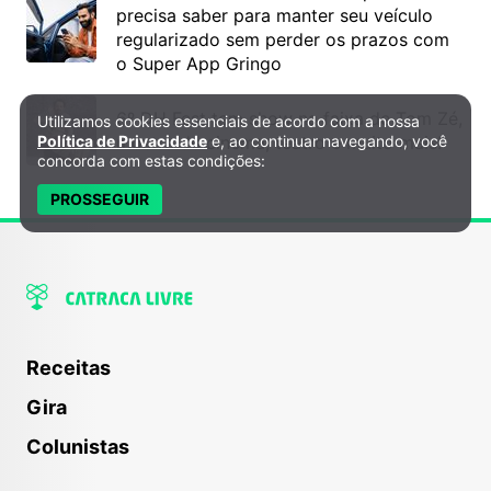
precisa saber para manter seu veículo
regularizado sem perder os prazos com
o Super App Gringo
6º DH Fest tem show na faixa de Tom Zé,
Utilizamos cookies essenciais de acordo com a nossa
Política de Privacidade e Cookies
Política de Privacidade
e, ao continuar navegando, você
mostra de cinema, teatro e muito mais!
concorda com estas condições:
PROSSEGUIR
Receitas
Gira
Colunistas