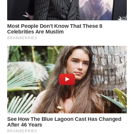
Consulte um dermatologista para adicionar
produtos antienvelhecimento à sua rotina, como
séruns com retinol, vitamina C e colágeno, para
ajudar a reduzir rugas, linhas finas e uniformizar o
tom de pele, e promover a renovação celular.
10. Cuidados específicos para os
olhos
A área dos olhos é especialmente delicada e
propensa a rugas e flacidez. Use um creme para os
olhos específico para hidratar, firmar, drenar e
suavizar a pele ao redor dos olhos.
11. Hábitos saudáveis de vida
Evite fumar, limite o consumo de álcool e tenha um
sono reparador para promover a saúde geral da