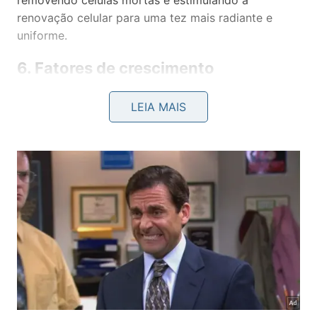
renovação celular para uma tez mais radiante e
uniforme.
6. Fatores de crescimento
Os fatores de crescimento são proteínas que podem
LEIA MAIS
ajudar a regenerar e
reparar
a pele danificada,
reduzindo a aparência de rugas e melhorando a
firmeza e a elasticidade da pele.