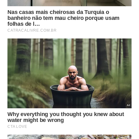
A hidratação é uma parte fundamental da rotina de
cuidados com a pele (Imagem: Prostock-studio |
Shutterstock)
7. Hidratação intensa
Use um hidratante rico e nutritivo diariamente para
ajudar a combater a perda da
hidratação
e manter a
pele macia e sedosa. Procure por produtos com
ingredientes como ácido hialurônico, ceramidas e
antioxidantes para promover a hidratação e a
elasticidade da pele.
8. Proteção solar diária
A exposição aos raios UV é uma das principais
causas do envelhecimento da pele. Use diariamente
um protetor solar de amplo espectro com FPS 30