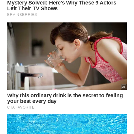
“
Para peles maduras, é importante escolher
produtos formulados com ativos nanotecnológicos
que abordem os sinais visíveis de envelhecimento”,
afirma Talita Bovi, que acrescenta: “Ao incorporar
esses ativos em sua rotina de cuidados com a pele,
você pode ajudar a restaurar a vitalidade e a
luminosidade da sua pele madura
”
. Contudo, antes
disso, é importante consultar um dermatologista
para encontrar os produtos adequados para a sua
pele.