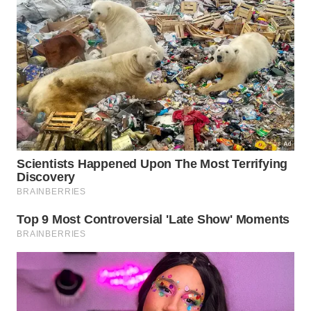
Adicionar complementos estratégicos potencializa o
valor biológico dessa refeição simples, criando uma
verdadeira barreira contra o envelhecimento celular
precoce. Para obter os melhores resultados
possíveis, priorize sempre as opções com menor
quantidade de aditivos químicos artificiais e
conservantes.
Evite versões aromatizadas artificialmente.
Adicione sementes para aumentar as fibras.