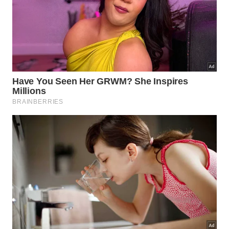
Combine com frutas frescas picadas.
Quais os benefícios da semente de
linhaça integral na menopausa?
Esta poderosa semente oleaginosa destaca-se
como uma das maiores fontes vegetais de lignanas,
compostos que se assemelham ao estrogênio. A
semente de linhaça integral
ajuda a suavizar os
sintomas decorrentes das flutuações hormonais
características dessa fase madura da vida feminina.