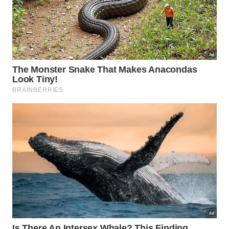
extremo. Abastecer a despensa com opções
nutritivas e de fácil manipulação garante que as
escolhas saudáveis sejam sempre as mais
acessíveis.
Pequenas mudanças diárias
consolidam novos
hábitos
benéficos que promovem maior
longevidade, disposição renovada e bem-estar
contínuo para o seu futuro. Invista na sua saúde
dedicando alguns minutos preciosos para cuidar
daquilo que realmente nutre o seu corpo por inteiro.