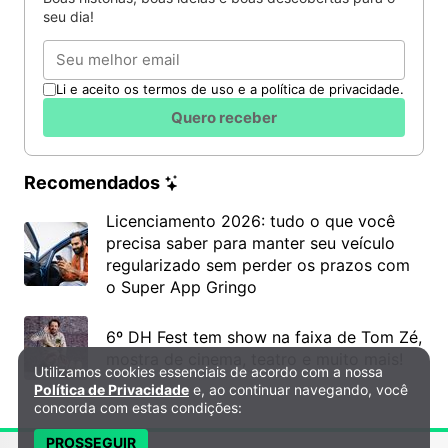
seu dia!
Email
Li e aceito os termos de uso e a política de privacidade.
Quero receber
Recomendados
Licenciamento 2026: tudo o que você
precisa saber para manter seu veículo
regularizado sem perder os prazos com
o Super App Gringo
6º DH Fest tem show na faixa de Tom Zé,
mostra de cinema, teatro e muito mais!
Utilizamos cookies essenciais de acordo com a nossa
Política de Privacidade e Cookies
Política de Privacidade
e, ao continuar navegando, você
concorda com estas condições:
PROSSEGUIR