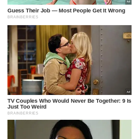
Por que o iogurte natural é um aliado
após os quarenta?
O consumo regular de derivados lácteos
fermentados melhora significativamente a absorção
de nutrientes essenciais no trato digestivo. O
iogurte natural
atua diretamente no equilíbrio da
microbiota intestinal, o que reflete positivamente no
humor, no bem-estar geral e no fortalecimento do
sistema imunológico.