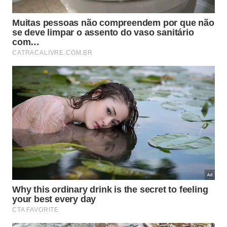
feminina
O iogurte sem açúcar adicionado fornece as
proteínas necessárias para a manutenção
da massa magra, que tende a diminuir
naturalmente após os quarenta anos de
idade.
Sua versatilidade permite combinações
rápidas com oleaginosas e farelos
saudáveis, tornando-se a base perfeita para
quem tem poucos minutos disponíveis na
cozinha.