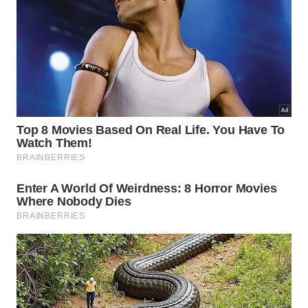
O consumo diário ajuda a controlar os níveis de
colesterol ruim no sangue, protegendo as artérias
contra o acúmulo de gordura prejudicial. O farelo
deve ser consumido preferencialmente moído na
hora para preservar integralmente suas
propriedades medicinais essenciais.
Melhora a hidratação natural da pele.
Regula o trânsito intestinal de forma suave.
Auxilia no controle do peso corporal saudável.
Como manter a consistência na
alimentação saudável com pouco
tempo?
O segredo do sucesso reside no planejamento
prévio das refeições semanais, evitando decisões
impulsivas causadas pela fome ou pelo cansaço