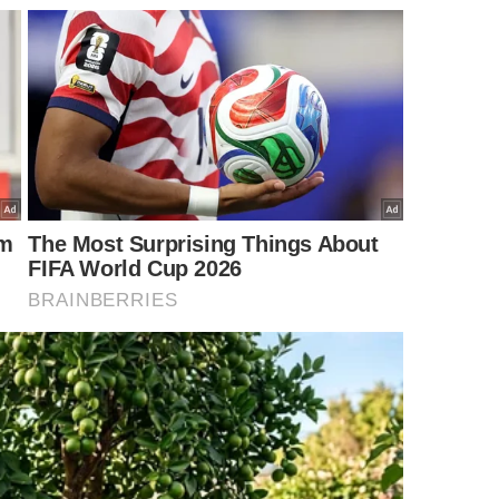
 os pés evita irritações após a imersão. -
Imagem gerada por IA
erença real ou o principal efeito está