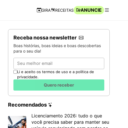
ANUNCIE
GIRA
RECEITAS
Navegação Rápida
Abrir men
Receba nossa newsletter
Boas histórias, boas ideias e boas descobertas
para o seu dia!
Email
Li e aceito os termos de uso e a política de
privacidade.
Quero receber
Recomendados
Licenciamento 2026: tudo o que
você precisa saber para manter seu