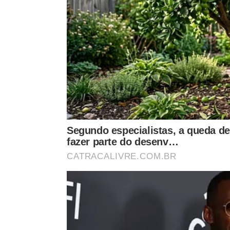
na água morna?
A resposta mais equilibrada dos especialistas é q
consistente do ritual porque aquece a extremidad
local. O sal e o bicarbonato de sódio podem aume
para tratar essa mistura como solução terapêutic