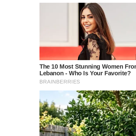
Secar bem e hidratar
Sal e bicarbonato de sódio fazem dif