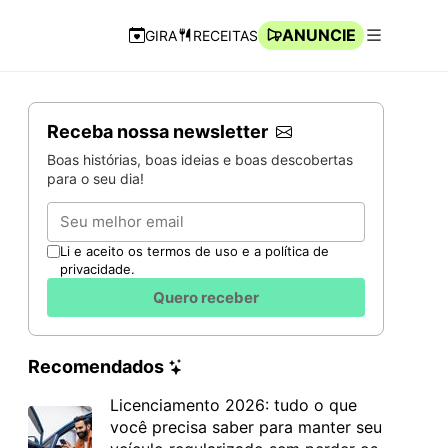
ANUNCIE
GIRA
RECEITAS
Navegação Rápida
Abrir men
Receba nossa newsletter
Boas histórias, boas ideias e boas descobertas
para o seu dia!
Email
Li e aceito os termos de uso e a política de
privacidade.
Quero receber
Recomendados
Licenciamento 2026: tudo o que
você precisa saber para manter seu