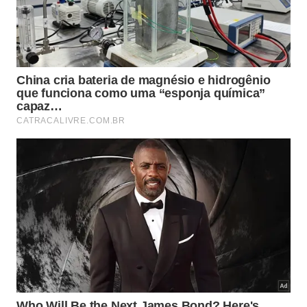
A associação mais forte, no entanto, envolveu
batatas fritas. Cada três porções por semana foram
associadas a um aumento de 20% na taxa de
diabetes tipo 2. O consumo semelhante de batatas
assadas, cozidas ou em purê não apresentou
associação com um aumento estatisticamente
significativo.
Grãos integrais apresentam
benefícios