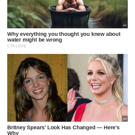
foram substituídas por arroz branco. A substituição
da ingestão total de batatas ou de batatas assadas,
cozidas ou em purê por arroz branco foi associada
a uma maior incidência de diabetes tipo 2.
Advertências importantes
Por se tratar de um estudo observacional, não é
possível comprovar que as batatas fritas causam
diabetes diretamente. Os pesquisadores
reconhecem que outros fatores não mensurados no
estudo podem ter contribuído para os resultados.
Os participantes eram, em sua maioria, profissionais
de saúde de ascendência europeia, o que significa
que as conclusões podem não ser igualmente
aplicáveis ​​a todas as populações.