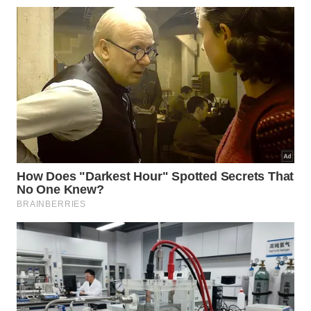
pesquisadores acompanhar seus hábitos
alimentares ao longo do tempo.
Durante um período de acompanhamento de quase
40 anos, 22.299 participantes desenvolveram
diabetes tipo 2.
Após considerarem os hábitos de vida e fatores
alimentares que poderiam influenciar o risco de
diabetes, os pesquisadores descobriram que o
consumo de três porções semanais de batata, em
geral, estava associado a um aumento de 5% na
taxa de diabetes tipo 2.