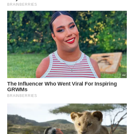
Ainda assim, os pesquisadores escreveram: “Nossos
resultados reforçam a ideia de que a associação
entre o consumo de batata e o risco de diabetes
tipo 2 depende dos alimentos específicos usados ​​
como substitutos. Os resultados também estão de
acordo com as recomendações dietéticas atuais
que promovem a inclusão de grãos integrais como
parte de uma dieta saudável para a prevenção do
diabetes tipo 2.”