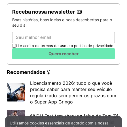
Receba nossa newsletter
Boas histórias, boas ideias e boas descobertas para o
seu dia!
Email
Li e aceito os termos de uso e a política de privacidade.
Quero receber
Recomendados
Licenciamento 2026: tudo o que você
precisa saber para manter seu veículo
regularizado sem perder os prazos com
o Super App Gringo
6º DH Fest tem show na faixa de Tom Zé,
mostra de cinema, teatro e muito mais!
Utilizamos cookies essenciais de acordo com a nossa
Política de Privacidade e Cookies