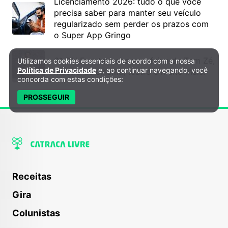
Licenciamento 2026: tudo o que você
precisa saber para manter seu veículo
regularizado sem perder os prazos com
o Super App Gringo
6º DH Fest tem show na faixa de Tom Zé,
Utilizamos cookies essenciais de acordo com a nossa
Política de Privacidade e Cookies
Política de Privacidade
e, ao continuar navegando, você
mostra de cinema, teatro e muito mais!
concorda com estas condições:
PROSSEGUIR
Receitas
Gira
Colunistas