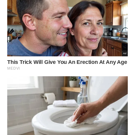
A terapia antirretroviral ajuda a reduzir a carga viral e
garante qualidade de vida às pessoas com HIV. -
iStock/jarun011
Terapia antirretroviral e controle do
HIV
Identificar a infecção precocemente permite que o
tratamento seja iniciado rapidamente. No Brasil, o
Sistema Único de Saúde (SUS) disponibiliza
gratuitamente a terapia antirretroviral (TAR) para
todas as pessoas diagnosticadas com HIV.