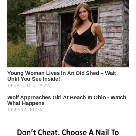
necessidades de cada paciente, para garantir a
eficácia do tratamento e evitar o desenvolvimento
de resistência viral.
Com os avanços na terapia, pessoas vivendo com
HIV podem ter qualidade de vida e expectativa de
vida próximas às de indivíduos não infectados,
desde que sigam o tratamento corretamente. A
adesão à TAR é essencial para o sucesso do
controle da infecção.