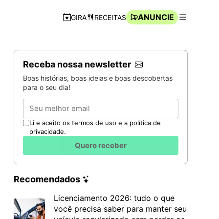
ANUNCIE
GIRA
RECEITAS
Navegação Rápida
Abrir men
Receba nossa newsletter
Boas histórias, boas ideias e boas descobertas
para o seu dia!
Email
Li e aceito os termos de uso e a política de
privacidade.
Quero receber
Recomendados
Licenciamento 2026: tudo o que
você precisa saber para manter seu