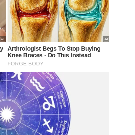
superar os impactos dos ataques de pânico. -
iStock/Yurii Yarema
a a reconhecer e modificar padrões negativos de
situações que provocam medo.
trole emocional.
ansiolíticos são prescritos por um profissional de