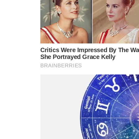
Buscar apoio psicológico é essencial para 
Abordagens terapêuticas eficazes
Terapia Cognitivo-Comportamental (TCC): Ajud
pensamento.
Terapia de Exposição: Enfrenta gradualmente 
Mindfulness e meditação: Favorecem o autocon
Medicação: Em alguns casos, antidepressivos ou 
saúde.