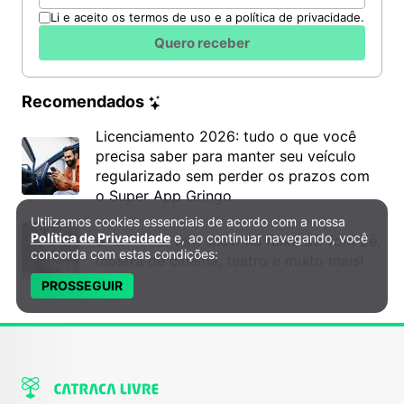
Li e aceito os termos de uso e a política de privacidade.
Quero receber
Recomendados
Licenciamento 2026: tudo o que você
precisa saber para manter seu veículo
regularizado sem perder os prazos com
o Super App Gringo
Utilizamos cookies essenciais de acordo com a nossa
Política de Privacidade e Cookies
Política de Privacidade
e, ao continuar navegando, você
6º DH Fest tem show na faixa de Tom Zé,
concorda com estas condições:
mostra de cinema, teatro e muito mais!
PROSSEGUIR