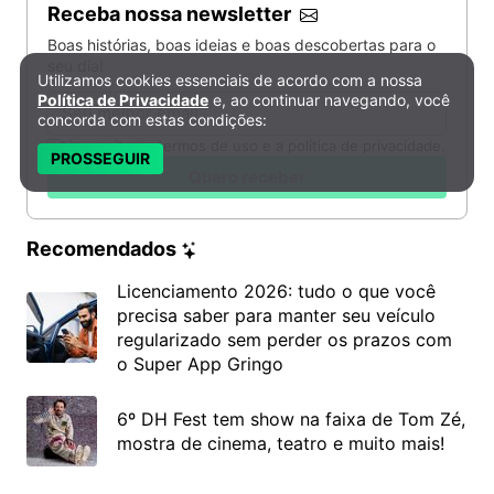
Receba nossa newsletter
Boas histórias, boas ideias e boas descobertas para o
seu dia!
Utilizamos cookies essenciais de acordo com a nossa
Política de Privacidade e Cookies
Política de Privacidade
e, ao continuar navegando, você
Email
concorda com estas condições:
Li e aceito os termos de uso e a política de privacidade.
PROSSEGUIR
Quero receber
Recomendados
Licenciamento 2026: tudo o que você
precisa saber para manter seu veículo
regularizado sem perder os prazos com
o Super App Gringo
6º DH Fest tem show na faixa de Tom Zé,
mostra de cinema, teatro e muito mais!