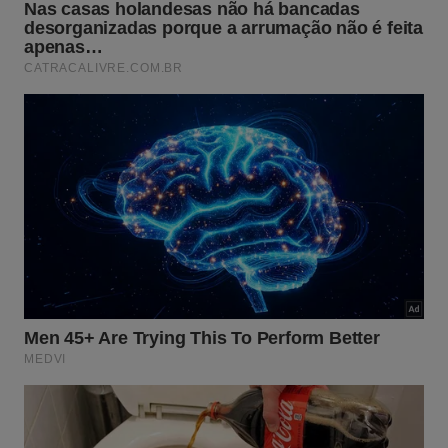
cérebro, medula e visão”, alerta.
O diagnóstico da esclerose múltipla é feito por meio
da combinação de avaliação clínica, histórico
médico, exame neurológico e exames
complementares, já que não existe um único teste
capaz de confirmar a doença. O médico avalia os
sintomas apresentados, a frequência com que
ocorrem e se há sinais de lesões em diferentes
partes do sistema nervoso ao longo do tempo.
Por Monique Dutra