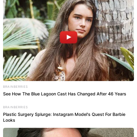
formigamentos, fraqueza muscular, desequilíbrio,
dores, alterações urinárias e fadiga persistente”,
explica.
BRAINBERRIES
See How The Blue Lagoon Cast Has Changed After 46 Years
BRAINBERRIES
Plastic Surgery Splurge: Instagram Model's Quest For Barbie
Looks