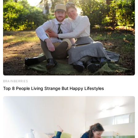
manter a qualidade de vida. Veja os principais:
Manter acompanhamento regular
com o neurologista:
o monitoramento
frequente da condição permite avaliar a evolução
da condição neurológica, ajustar terapias e
identificar precocemente novos surtos ou lesões.
Seguir corretamente o tratamento:
a
constância
no uso dos medicamentos
modificadores da
doença é considerada uma das principais
estratégias para reduzir inflamações, surtos e
BRAINBERRIES
incapacidades futuras.
Top 8 People Living Strange But Happy Lifestyles
Praticar atividades físicas supervisionadas:
exercícios físicos orientados podem ajudar no
controle da fadiga, no equilíbrio, na mobilidade
e na qualidade de vida dos pacientes.
Priorizar hábitos saudáveis:
sono adequado,
alimentação equilibrada, controle do estresse e