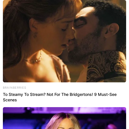
ópticos dos pacientes. Apesar de ainda ser
considerada de baixa prevalência no Brasil, ela tem
grande impacto funcional e social, principalmente
entre mulheres e adultos jovens.
BRAINBERRIES
To Steamy To Stream? Not For The Bridgertons! 9 Must-See
Scenes
Segundo a Associação Brasileira de Esclerose
Múltipla (ABEM), cerca de 40 mil brasileiros