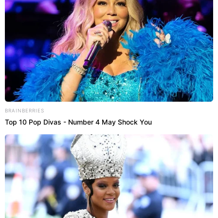
convivem atualmente com a doença. A revisão
sistemática
“Prevalence of multiple sclerosis in
Brazil: An updated systematic review with meta-
analysis”
, publicada em 2025 na revista científica
Clinical Neurology and Neurosurgery, estimou
prevalência agrupada de 14,5 casos por 100 mil
habitantes no país, com variações regionais entre
4,5 e 30,7 casos por 100 mil habitantes.
BRAINBERRIES
Top 10 Pop Divas - Number 4 May Shock You