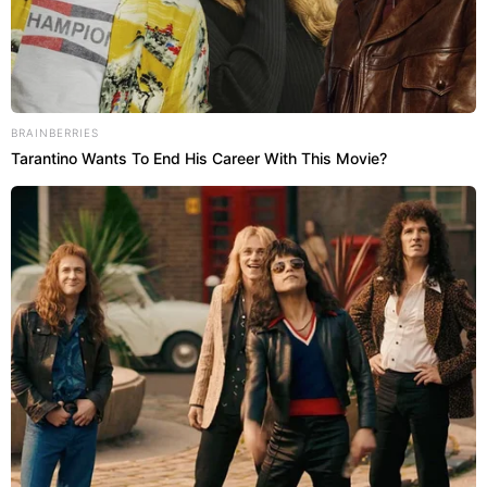
BRAINBERRIES
Tarantino Wants To End His Career With This Movie?
Principais sinais de alerta da
esclerose múltipla
De acordo com o neurologista João Dib, do
Hospital Samaritano Barra, da Rede Américas,
identificar os sinais precocemente
e manter
cuidado contínuo são medidas fundamentais para
retardar a progressão da esclerose múltipla e
preservar a qualidade de vida.