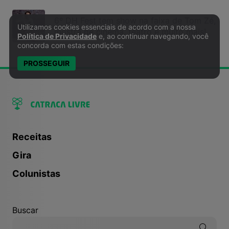
6º DH Fest tem show na faixa de Tom Zé,
Utilizamos cookies essenciais de acordo com a nossa
Política de Privacidade e Cookies
mostra de cinema, teatro e muito mais!
Política de Privacidade
e, ao continuar navegando, você
concorda com estas condições:
PROSSEGUIR
Receitas
Gira
Colunistas
Buscar