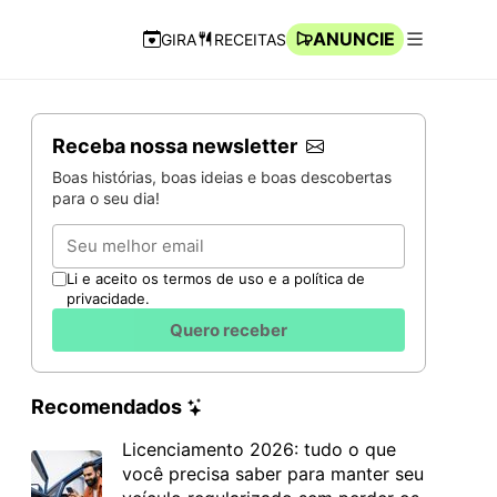
ANUNCIE
GIRA
RECEITAS
Navegação Rápida
Abrir men
Receba nossa newsletter
Boas histórias, boas ideias e boas descobertas
para o seu dia!
Email
Li e aceito os termos de uso e a política de
privacidade.
Quero receber
Recomendados
Licenciamento 2026: tudo o que
você precisa saber para manter seu