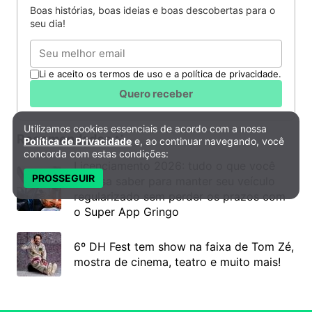
Boas histórias, boas ideias e boas descobertas para o
seu dia!
Email
Li e aceito os termos de uso e a política de privacidade.
Quero receber
Utilizamos cookies essenciais de acordo com a nossa
Política de Privacidade e Cookies
Recomendados
Política de Privacidade
e, ao continuar navegando, você
concorda com estas condições:
Licenciamento 2026: tudo o que você
PROSSEGUIR
precisa saber para manter seu veículo
regularizado sem perder os prazos com
o Super App Gringo
6º DH Fest tem show na faixa de Tom Zé,
mostra de cinema, teatro e muito mais!