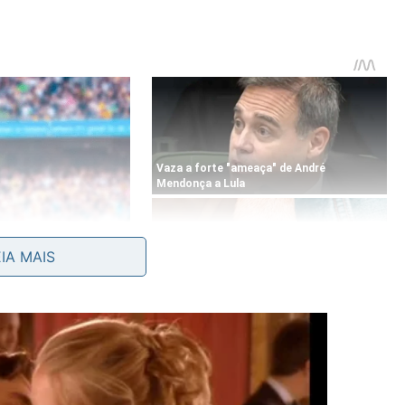
EIA MAIS
ientes para repelir insetos?
s está relacionada à sua
composição química
. Óleos de