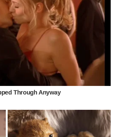
ntre os mais destacados em estudos recentes,
o de mosquitos aos ambientes.
m
mais de 80% de eficácia
em ensaios de laboratório.
aliadas como úteis para proteção em áreas abertas ou