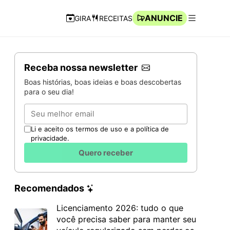
ANUNCIE
GIRA
RECEITAS
Navegação Rápida
Abrir men
Receba nossa newsletter
Boas histórias, boas ideias e boas descobertas
para o seu dia!
Email
Li e aceito os termos de uso e a política de
privacidade.
Quero receber
Recomendados
Licenciamento 2026: tudo o que
você precisa saber para manter seu