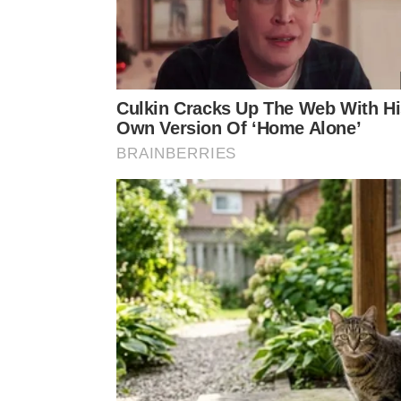
Diversas abordagens testadas atualmente envolv
Como aplicar aromaterapia para af
Para obter resultados consistentes, recomenda-se 
óleos. Os
difusores automáticos
conseguem mante
em locais fechados, enquanto as velas aromática
varandas.