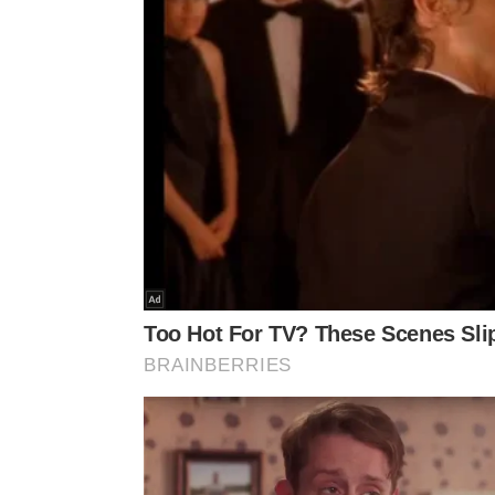
capim-limão, citronela,
tomilho
e canela figuram e
mostrando alto desempenho no bloqueio do acess
Óleos de citronela e capim-limão apresentara
Velas aromáticas com essas essências foram av
semiabertas.