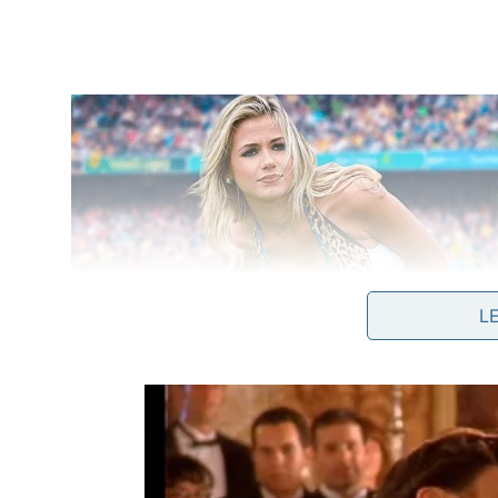
L
Quais óleos essenciais são mais efic
A eficácia dos óleos essenciais em afastar inseto