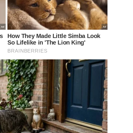
em, por exemplo, o uso de difusores, velas aromáticas e sprays
astar insetos em casa com segurança?
utilizar dispositivos apropriados para dispersão dos
r o aroma por períodos prolongados e funcionam bem
s são indicadas para momentos específicos ou em