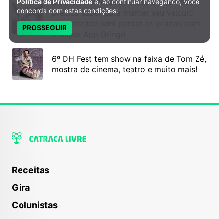
Licenciamento 2026: tudo o que você
Política de Privacidade
e, ao continuar navegando, você
concorda com estas condições:
precisa saber para manter seu veículo
regularizado sem perder os prazos com
PROSSEGUIR
o Super App Gringo
6º DH Fest tem show na faixa de Tom Zé,
mostra de cinema, teatro e muito mais!
Receitas
Gira
Colunistas