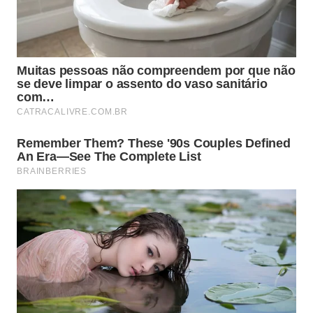
tratamento é seguro para os cabelos
grisalhos?
A frequência ideal para quem tem
cabelos grisalhos
saudáveis é usar o
bicarbonato de sódio
no máximo
uma vez por mês, como limpeza de manutenção
para remover acúmulos pontuais. Já o
vinagre de
maçã
pode ser incorporado de forma mais regular,
a cada duas semanas, como enxágue final após o
shampoo comum para manter o
brilho dos fios
e o
equilíbrio do pH ao longo do tempo.
Pessoas com couro cabeludo sensível, fios muito
danificados ou que realizam tinturas e tonalizantes
devem consultar um profissional antes de
experimentar essa combinação. Quem notar
ressecamento, irritação ou aumento do frizz após
as primeiras aplicações deve interromper o uso
imediatamente e optar por produtos formulados