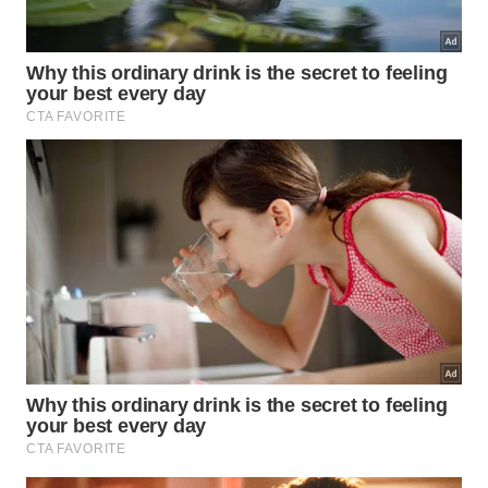
especificamente para
cabelos grisalhos
, como
shampoos matizadores e máscaras reconstrutoras
com pH equilibrado. Esses produtos entregam
resultados mais previsíveis e seguros para quem
quer manter a vitalidade e o
brilho dos fios
no
longo prazo sem arriscar a saúde da fibra capilar.