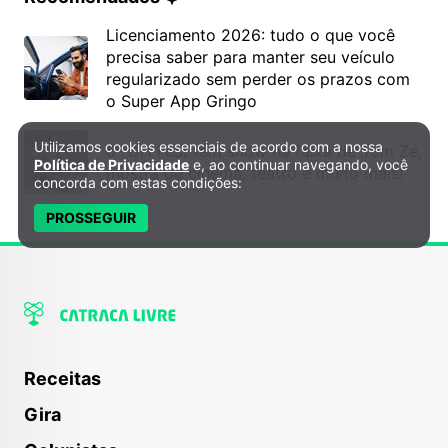
Licenciamento 2026: tudo o que você
precisa saber para manter seu veículo
regularizado sem perder os prazos com
o Super App Gringo
Utilizamos cookies essenciais de acordo com a nossa
6º DH Fest tem show na faixa de Tom Zé,
Política de Privacidade e Cookies
Política de Privacidade
e, ao continuar navegando, você
mostra de cinema, teatro e muito mais!
concorda com estas condições:
PROSSEGUIR
Receitas
Gira