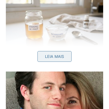
O bicarbonato de sódio é alcalino, com pH entre 8 e 9, e
LEIA MAIS
age como um agente de limpeza profunda nos cabelos
grisalhos
Imagem gerada por inteligência artificial
Como aplicar vinagre e bicarbonato
nos cabelos grisalhos passo a
passo?
Seguir a ordem e as proporções corretas é o que