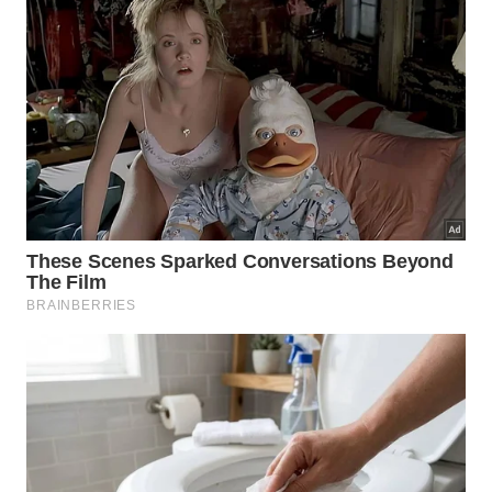
seções, massageando suavemente por três
minutos
Tempo de ação:
deixe agir por 10 a 15 minutos e
enxágue completamente com água morna,
retirando todo o resíduo
Preparo do vinagre:
misture uma parte de
vinagre de maçã
para três partes de água fria e
despeje a solução sobre os fios e o couro
cabeludo
Finalização:
aguarde dois a três minutos e
enxágue com água fria para selar as cutículas e
potencializar o
brilho dos fios
Hidratação obrigatória:
aplique sempre um
condicionador ou máscara hidratante após o
tratamento para repor a umidade perdida
Com que frequência esse