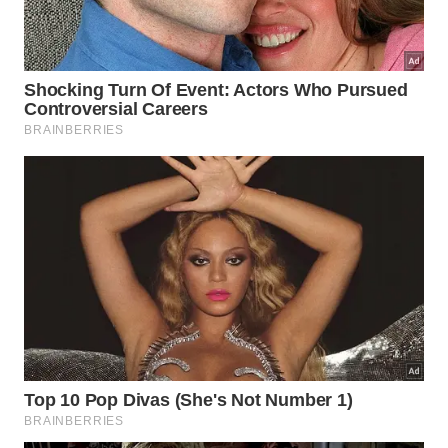
determina se o tratamento vai beneficiar ou
prejudicar os
cabelos grisalhos
. Os dois
ingredientes nunca devem ser misturados
diretamente, pois a reação química entre eles
neutraliza os efeitos de ambos antes mesmo de
chegarem aos fios. O procedimento é feito em duas
etapas distintas e sequenciais, com enxágue
completo entre uma e outra.
Para obter o melhor resultado no
brilho dos fios
e
na limpeza capilar, siga estas etapas na ordem
correta:
Preparo do bicarbonato:
dissolva uma colher de
sopa de
bicarbonato de sódio
em três colheres
de sopa de água morna até obter uma pasta
homogênea
Aplicação nos fios:
com o cabelo úmido, aplique
a pasta do couro cabeludo até as pontas em