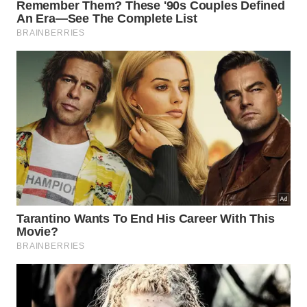
da sua estrutura capilar. Os fios frágeis recebem
uma carga massiva de nutrientes essenciais,
reduzindo totalmente os problemas severos
apresentados por
diversos
cabelos
que se mostram
extremamente
quebradiços
.
O sucesso do procedimento se consolida através do
estabelecimento da firmeza e da eliminação dos
danos cotidianos nas fibras. Essa antiga receita se
mostra indispensável para quem busca uma
restauração verdadeira, garantindo um potente
efeito de fortalecimento
natural
e
duradouro
.