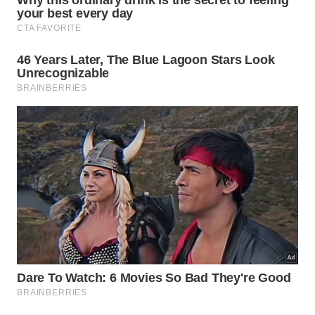
A escolha inteligente do acompanhamento certo
neutraliza o odor e potencializa a ação
reconstrutora nas fibras danificadas. Apresentamos
a seguir as principais diretrizes essenciais que
detalham essa ação prática e ajudam a otimizar a
experiência com este excelente
reconstrutor
natural
focado
em
fortalecimento
.
Junção com o ingrediente certo.
Bloqueio do aroma desagradável.
Preservação do poder proteico.
Quais são os resultados esperados
após o tratamento?
Ao adotar essa prática constante, os indivíduos
percebem uma mudança visível na resistência geral