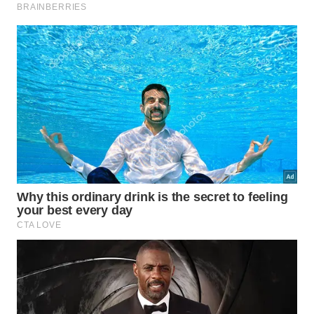
capilar contra danos severos.
Essa combinação exata atua de maneira precisa
para sanar os problemas comuns que ocorrem
durante a aplicação doméstica. Destacamos os
principais pontos desse método indispensável que
ajudam a melhorar consideravelmente a sua beleza
caseira
obtendo um ótimo efeito de
fortalecimento
.