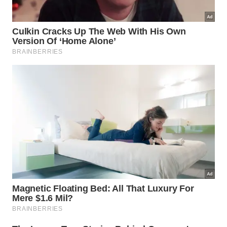
Qual é o segredo para fazer a
aplicação corretamente?
A realização do procedimento de forma ideal
depende inteiramente de uma estratégia inteligente
durante o preparo inicial da mistura. É fundamental
entender que o grande mistério desse tratamento
está em realizar uma boa união com o ingrediente
certo
, potencializando todos os efeitos
restauradores
desejados.
🥚
Aplicação Correta