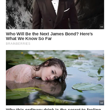
Mistura com o componente ideal.
Aplicação focada nas partes frágeis.
Ação direta de fortalecimento.
Como evitar o cheiro forte durante o
processo?
Muitas pessoas deixam de aproveitar as vantagens
desse tratamento maravilhoso devido ao aroma
intenso característico do produto cru. Contudo,
esse inconveniente pode ser facilmente solucionado
quando realizamos a junção correta desse elemento
com outro insumo totalmente
adequado
para essa
finalidade
protetora.