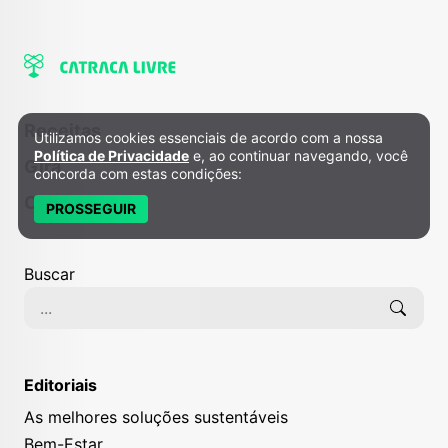
Receitas
Utilizamos cookies essenciais de acordo com a nossa
Política de Privacidade e Cookies
Política de Privacidade
e, ao continuar navegando, você
Gira
concorda com estas condições:
Colunistas
PROSSEGUIR
Buscar
Editoriais
As melhores soluções sustentáveis
Bem-Estar