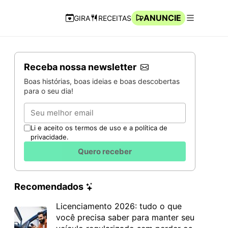
ANUNCIE
GIRA
RECEITAS
Navegação Rápida
Abrir men
Receba nossa newsletter
Boas histórias, boas ideias e boas descobertas
para o seu dia!
Email
Li e aceito os termos de uso e a política de
privacidade.
Quero receber
Recomendados
Licenciamento 2026: tudo o que
você precisa saber para manter seu