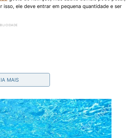
Por isso, ele deve entrar em pequena quantidade e ser
EIA MAIS
a?
ma colher de sopa de mel, uma colher de chá de azeite