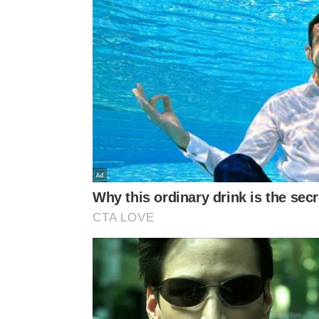
e duas colheres de sopa de
máscara hidratante
. A
facilita o enxágue depois.
Para cabelos muito longos ou volumosos, a receit
facilidade, use menos azeite. O ideal é aplicar no
o couro cabeludo oleoso.