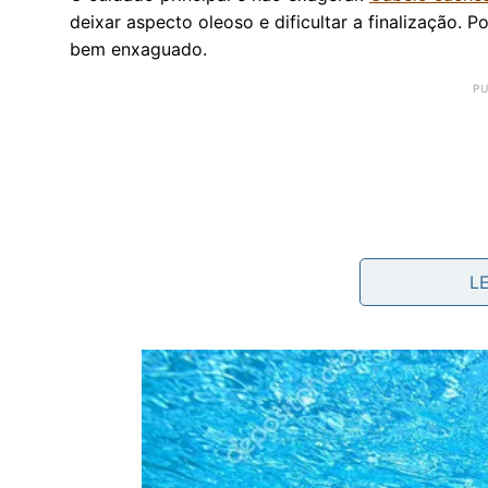
deixar aspecto oleoso e dificultar a finalização. 
bem enxaguado.
L
Qual é a proporção certa da mistur
Uma proporção simples para começar é misturar u