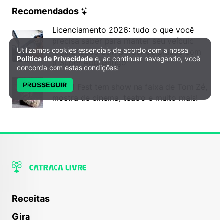
Recomendados
Licenciamento 2026: tudo o que você
precisa saber para manter seu veículo
Utilizamos cookies essenciais de acordo com a nossa
regularizado sem perder os prazos com
Política de Privacidade e Cookies
Política de Privacidade
e, ao continuar navegando, você
o Super App Gringo
concorda com estas condições:
PROSSEGUIR
6º DH Fest tem show na faixa de Tom Zé,
mostra de cinema, teatro e muito mais!
Receitas
Gira