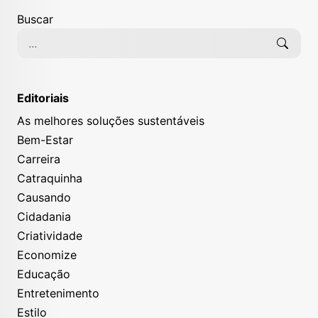
Diagnosticado com diabetes, o ator americano
Buscar
precisou de um transplante de rim. O órgão, aliás,
foi cedido por uma ex-namorada do comediante.
Editoriais
As melhores soluções sustentáveis
Bem-Estar
Carreira
Catraquinha
Causando
Cidadania
Criatividade
Economize
Educação
Entretenimento
Estilo