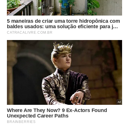
Sarah Hyland
Sarah Hyland
Em 2012, a atriz da série “Modern Family” teve
displasia renal e precisou fazer um transplante do
órgão. Seu pai foi o próprio doador. “[…] Ao viver
essa experiência, me dei conta de que a família
sempre estará conosco, não importa o que
acontecer”, desabafou.