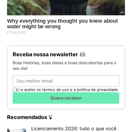
Receba nossa newsletter
Boas histórias, boas ideias e boas descobertas para o
seu dia!
Duda Ribeiro recebeu um fígado novo
Email
Duda Ribeiro
Li e aceito os termos de uso e a política de privacidade.
Em 2011, o ator foi submetido a um transplante de
Quero receber
fígado, após ser diagnosticado com câncer
no órgão. Durante os últimos anos de vida, Ribeiro
Recomendados
continuou lutando contra a doença, mas não resistiu
à evolução da enfermidade e morreu em 14 de
Licenciamento 2026: tudo o que você