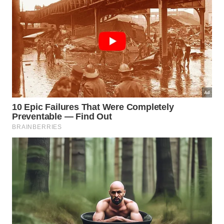
O ator americano teve uma doença em 1995 que
ocasionou na perda de seu fígado. Com isso, o
veterano precisou passar por um transplante de
órgão, que foi um sucesso. Contudo, em novembro
de 2012, Hagman faleceu em decorrência de uma
leucemia.