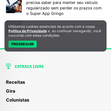
setembro de 2016.
precisa saber para manter seu veículo
regularizado sem perder os prazos com
o Super App Gringo
6º DH Fest tem show na faixa de Tom Zé,
Utilizamos cookies essenciais de acordo com a nossa
Política de Privacidade e Cookies
mostra de cinema, teatro e muito mais!
Política de Privacidade
e, ao continuar navegando, você
concorda com estas condições:
PROSSEGUIR
Receitas
Gira
Tracy Morgan recebeu doação de órgão da ex-namorada
Colunistas
Tracy Morgan