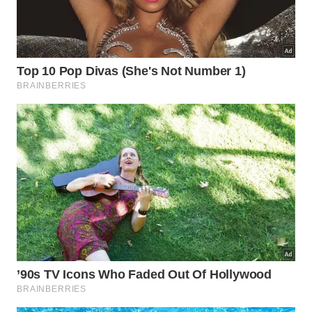
Norton Nascimento
Em 2003, o então ator da Globo passou por
um transplante de coração. A gravidade do caso
levou o artista a se tornar um dos seis casos
prioritários para em São Paulo em uma lista de 60
pessoas. O órgão que Nascimento recebeu foi de
um médico chamado Ricardo Veiga, que morreu em
um acidente de carro no Rio de Janeiro. Apesar de
todo o procedimento ter sido um sucesso,
Norton não resistiu a uma parada
cardíaca provocada por infecção pulmonar em 21
de dezembro de 2007.