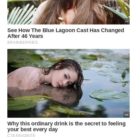
Drica Moraes recebeu transplante de medula óssea
Drica Moraes
A atriz foi submetida a um transplante de medula
óssea em 2008, após ser diagnosticada com
leucemia. A artista da Globo contou que recebeu a
ajuda de uma pessoa desconhecida.