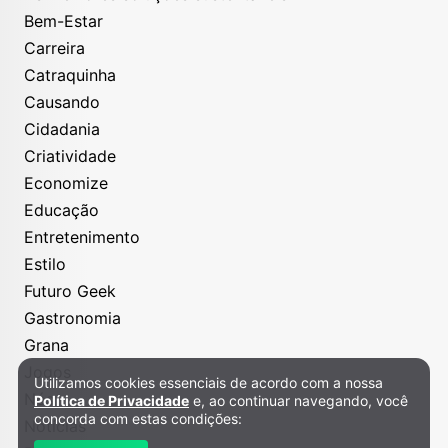
Bem-Estar
Carreira
Catraquinha
Causando
Cidadania
Criatividade
Economize
Educação
Entretenimento
Estilo
Futuro Geek
Gastronomia
Grana
Jogos
Utilizamos cookies essenciais de acordo com a nossa
Política de Privacidade e Cookies
Nós
Política de Privacidade
e, ao continuar navegando, você
concorda com estas condições:
Notícias