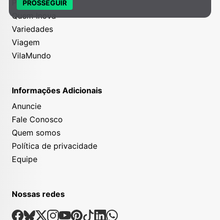
Projetos
PROSSEGUIR
Quem Inova
Variedades
Viagem
VilaMundo
Informações Adicionais
Anuncie
Fale Conosco
Quem somos
Política de privacidade
Equipe
Nossas redes
Nossas Redes Sociais
Facebook
Bsky
X
Instagram
Youtube
Pinterest
Tiktok
Linkedin
Whatsapp