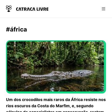
Abri
#áfrica
Um dos crocodilos mais raros da África resiste nos
rios escuros da Costa do Marfim, e, segundo
cálculos de especialistas em conservação, restam