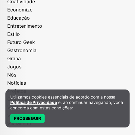
Criatividade
Economize
Educação
Entretenimento
Estilo
Futuro Geek
Gastronomia
Grana
Jogos
Nós
Notícias
Projetos
Utilizamos cookies essenciais de acordo com a nossa
Política de Privacidade e Cookies
Quem Inova
Política de Privacidade
e, ao continuar navegando, você
Variedades
concorda com estas condições:
Viagem
PROSSEGUIR
VilaMundo