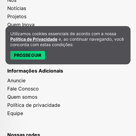
Notícias
Projetos
Quem Inova
Variedades
Utilizamos cookies essenciais de acordo com a nossa
Política de Privacidade e Cookies
Política de Privacidade
e, ao continuar navegando, você
Viagem
concorda com estas condições:
VilaMundo
PROSSEGUIR
Informações Adicionais
Anuncie
Fale Conosco
Quem somos
Política de privacidade
Equipe
Nossas redes