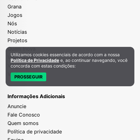
Grana
Jogos
Nós
Notícias
Projetos
Quem Inova
Utilizamos cookies essenciais de acordo com a nossa
Política de Privacidade e Cookies
Variedades
Política de Privacidade
e, ao continuar navegando, você
Viagem
concorda com estas condições:
VilaMundo
PROSSEGUIR
Informações Adicionais
Anuncie
Fale Conosco
Quem somos
Política de privacidade
Equipe