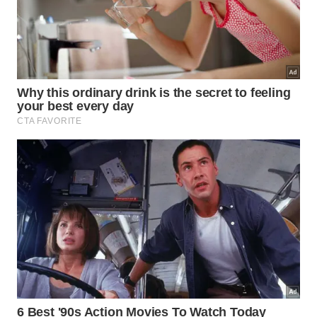
Eficiência mecânica: A força concentrada nas
mandíbulas permitia abater animais de grande
porte rapidamente.
Redução de riscos: Evitava fraturas nos membros
anteriores ao tentar segurar presas pesadas em
movimento.
Especialização anatômica: O crânio absorvia os
impactos das mordidas sem danificar a estrutura
cerebral do dinossauro.
Como os cientistas avaliam essas
conclusões?