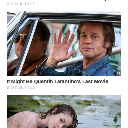
Os cientistas ressaltam a necessidade de cautela ao
interpretar as correlações anatômicas identificadas.
Os fósseis revelam padrões repetidos, mas não
constituem uma prova direta de causa. Apesar
disso, é provável que os crânios fortes surgiram
antes da
redução
das extremidades
dianteiras
.
A evolução não busca harmonia visual, operando
apenas com
vantagens biológicas reais
. Aqueles
pequenos membros deixam de ser falhas
anatômicas, passando a representar marcas de uma
escolha evolutiva brilhante. O entendimento desse
processo desfaz velhos mitos sobre o
predador
mais temido da
história
.
Referências:
Drivers and mechanisms of convergent
forelimb reduction in non-avian theropod dinosaurs
| Proceedings B | The Royal Society