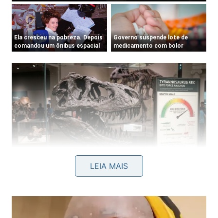
LEIA MAIS
A redução dos braços nos dinossauros terópodes foi uma
adaptação evolutiva que priorizou o fortalecimento do
crânio para a caça. – Imagem gerada por IA
Uma escala específica mediu a robustez óssea nos