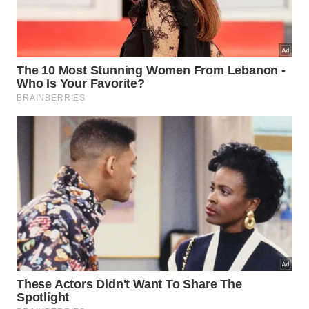
mandíbulas?
O cenário ecológico exigia táticas brutais de
alimentação devido ao gigantismo dos herbívoros
daquela época. Tentar imobilizar presas colossais
utilizando braços frágeis seria uma tarefa inútil. Por
isso, a seleção natural priorizou mandíbulas
poderosas, capazes de desferir ataques
letais
com
total
segurança
.