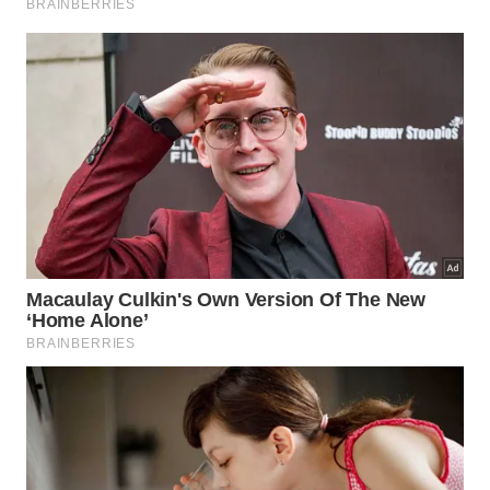
Por décadas, os brasões do Tyrannosaurus rex foram
quase uma piada científica. -
Créditos: Evolutionnumber9 /
Wikimedia Commons / Field Museum
Morder e segurar as grandes presas com a boca
provou ser uma estratégia muito mais eficiente. A
anatomia craniana funcionava perfeitamente para
suportar as tensões mecânicas extremas desses
combates violentos. Os pontos listados a seguir
resumem as principais
vantagens
desse poderoso
mecanismo de
ataque
.