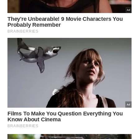
Como funciona o conceito de
evolução convergente?
A evolução convergente ocorre quando a natureza
desenvolve soluções parecidas para desafios
idênticos em espécies distintas. Diferentes linhagens
adotaram braços curtos e cabeças fortes de forma
totalmente independente. Esse processo biológico
otimizou a sobrevivência desses grandes caçadores
antigos, gerando um
padrão
anatômico
vitorioso
.
💡
Mecanismo Biológico