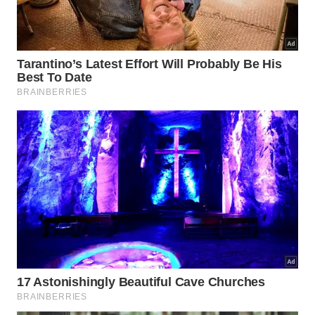
O investimento biológico foca no crânio,
desenvolvendo conexões ósseas
extremamente rígidas prontas para
suportar impactos gigantescos.
As descobertas mostram que diversos predadores
de portes variados seguiram essa mesma trajetória
morfológica fascinante. Os dados analisados
revelaram que o tamanho do corpo não era o fator
determinante. A lista a seguir detalha exemplos
marcantes dessa
transformação
física em
diferentes
continentes
.