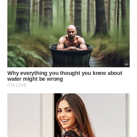
Tyrannotitan: Um grande terópode que habitou a
atual Argentina muito antes do T-Rex surgir.
Majungasaurus: Predador de Madagascar que
possuía crânio robusto mesmo pesando apenas
1,6 toneladas.
Carnotaurus: Animal com membros anteriores
ainda menores e reduções severas na região pós-
cotovelo.
Qual era o papel ecológico das