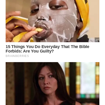
fósseis estudados. Esse sistema avaliou a conexão
dos ossos cranianos, o formato da cabeça e a força
da mordida. O tiranossauro atingiu a pontuação
máxima, comprovando uma incrível
especialização
voltada para o combate
mortal
.