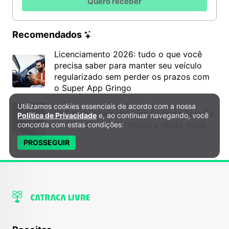
Quero receber
Recomendados
Licenciamento 2026: tudo o que você
precisa saber para manter seu veículo
regularizado sem perder os prazos com
o Super App Gringo
Utilizamos cookies essenciais de acordo com a nossa
Política de Privacidade e Cookies
6º DH Fest tem show na faixa de Tom Zé,
Política de Privacidade
e, ao continuar navegando, você
mostra de cinema, teatro e muito mais!
concorda com estas condições:
PROSSEGUIR