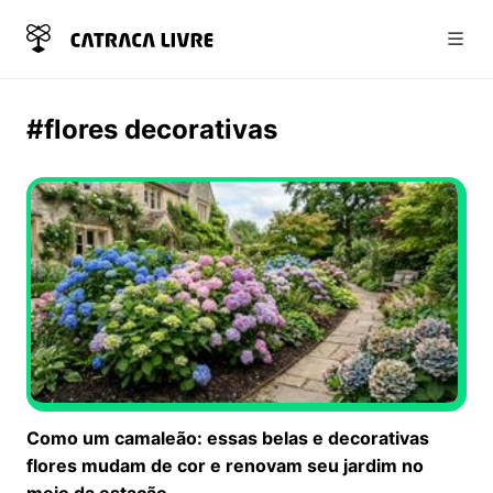
Abri
#flores decorativas
Como um camaleão: essas belas e decorativas
flores mudam de cor e renovam seu jardim no
meio da estação