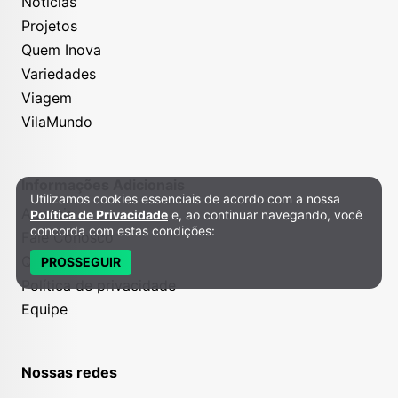
Notícias
Projetos
Quem Inova
Variedades
Viagem
VilaMundo
Informações Adicionais
Utilizamos cookies essenciais de acordo com a nossa
Política de Privacidade e Cookies
Anuncie
Política de Privacidade
e, ao continuar navegando, você
concorda com estas condições:
Fale Conosco
Quem somos
PROSSEGUIR
Política de privacidade
Equipe
Nossas redes