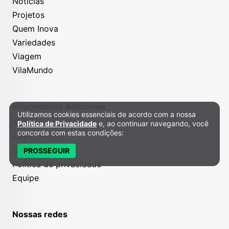
Notícias
Projetos
Quem Inova
Variedades
Viagem
VilaMundo
Informações Adicionais
Utilizamos cookies essenciais de acordo com a nossa
Política de Privacidade e Cookies
Anuncie
Política de Privacidade
e, ao continuar navegando, você
concorda com estas condições:
Fale Conosco
Quem somos
PROSSEGUIR
Política de privacidade
Equipe
Nossas redes