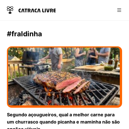
Abri
#fraldinha
Segundo açougueiros, qual a melhor carne para
um churrasco quando picanha e maminha não são
opções viáveis