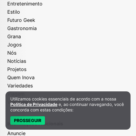
Entretenimento
Estilo
Futuro Geek
Gastronomia
Grana
Jogos
Nós
Notícias
Projetos
Quem Inova
Variedades
Viagem
Utilizamos cookies essenciais de acordo com a nossa
Política de Privacidade e Cookies
VilaMundo
Política de Privacidade
e, ao continuar navegando, você
concorda com estas condições:
PROSSEGUIR
Informações Adicionais
Anuncie