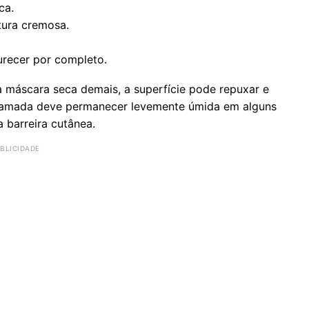
ca.
xtura cremosa.
urecer por completo.
 máscara seca demais, a superfície pode repuxar e
A camada deve permanecer levemente úmida em alguns
a barreira cutânea.