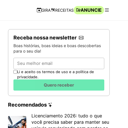
ANUNCIE
GIRA
RECEITAS
Navegação Rápida
Abrir men
Receba nossa newsletter
Boas histórias, boas ideias e boas descobertas
para o seu dia!
Email
Li e aceito os termos de uso e a política de
privacidade.
Quero receber
Recomendados
Licenciamento 2026: tudo o que
você precisa saber para manter seu