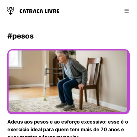
Abri
#pesos
Adeus aos pesos e ao esforço excessivo: esse é o
exercício ideal para quem tem mais de 70 anos e
quer manter a força muscular