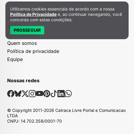
Utilizamos cookies essenciais de acordo com a nossa
Política de Privacidade e Cookies
Política de Privacidade
e, ao continuar navegando, você
Informações Adicionais
concorda com estas condições:
Anuncie
PROSSEGUIR
Fale Conosco
Quem somos
Política de privacidade
Equipe
Nossas redes
Nossas Redes Sociais
Facebook
Bsky
X
Instagram
Youtube
Pinterest
Tiktok
Linkedin
Whatsapp
© Copyright
2011-2026
Catraca Livre Portal e Comunicacao
LTDA
CNPJ: 14.702.358/0001-70