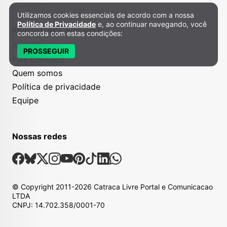
Utilizamos cookies essenciais de acordo com a nossa
Política de Privacidade e Cookies
Política de Privacidade
e, ao continuar navegando, você
Informações Adicionais
concorda com estas condições:
Anuncie
PROSSEGUIR
Fale Conosco
Quem somos
Política de privacidade
Equipe
Nossas redes
Nossas Redes Sociais
Facebook
Bsky
X
Instagram
Youtube
Pinterest
Tiktok
Linkedin
Whatsapp
© Copyright
2011-2026
Catraca Livre Portal e Comunicacao
LTDA
CNPJ: 14.702.358/0001-70