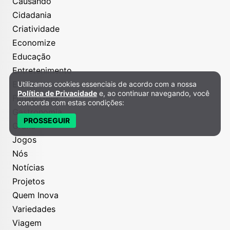
Causando
Cidadania
Criatividade
Economize
Educação
Entretenimento
Estilo
Utilizamos cookies essenciais de acordo com a nossa
Política de Privacidade e Cookies
Política de Privacidade
e, ao continuar navegando, você
Futuro Geek
concorda com estas condições:
Gastronomia
PROSSEGUIR
Grana
Jogos
Nós
Notícias
Projetos
Quem Inova
Variedades
Viagem