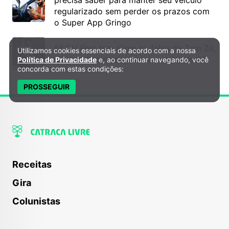
regularizado sem perder os prazos com
o Super App Gringo
6º DH Fest tem show na faixa de Tom Zé,
Utilizamos cookies essenciais de acordo com a nossa
Política de Privacidade e Cookies
mostra de cinema, teatro e muito mais!
Política de Privacidade
e, ao continuar navegando, você
concorda com estas condições:
PROSSEGUIR
Receitas
Gira
Colunistas