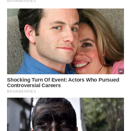
Além disso, a vegetação local fornecia os nutrientes
necessários para sustentar esses gigantes peludos em um
ecossistema que parecia congelado no tempo
Imagem gerada por inteligência artificial
Quais lições aprendemos sobre
mamutes e pirâmides egípcias?
Analisar essa sobreposição cronológica ajuda a
entender como o tempo biológico e o tempo