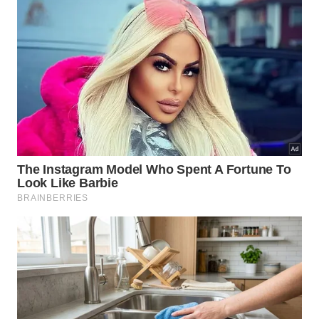
Querem Saber 🔍
Por que a extinção final demorou?
O
isolamento total em ilhas remotas
serviu como
uma barreira natural contra as pressões externas
que causaram o colapso das manadas continentais.
Adicionalmente, a falta de contato com grupos
humanos caçadores permitiu que o ciclo
reprodutivo continuasse sem interrupções por
quase quatro mil anos após o fim da era glacial.