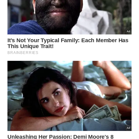
histórico se entrelaçam de formas inesperadas.
Nesse contexto, percebemos que a extinção de
grandes espécies não é um evento súbito, mas um
processo gradual que ocorre em diferentes ritmos
dependendo da região geográfica.
Além disso, o estudo desses eventos nos ensina
sobre a fragilidade dos ecossistemas isolados
diante das mudanças ambientais globais.
Certamente, preservar a memória desses gigantes
nos permite valorizar a complexidade da vida e a
incrível jornada da evolução biológica através das
eras terrestres.