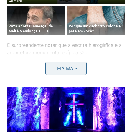
É surpreendente notar que a escrita hieroglífica e a
arquitetura monumental egípcia são
contemporâneas de seres que associamos quase
exclusivamente à pré-história profunda. Portanto, a
LEIA MAIS
linha do tempo global mostra que o passado
remoto e a civilização organizada compartilharam o
mesmo calendário terrestre por séculos.
O vídeo apresenta detalhes visuais sobre como
esses gigantes peludos viviam isolados enquanto o
Egito florescia sob o sol do deserto no canal
Muitos
Querem Saber do TikTok
: