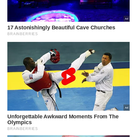
@muitosqueremsaber
Você sabia que os mamutes lanosos ainda estavam
vivos quando a Grande Pirâmide de Gizé foi
construída?
#curiosidades
#mamute
#egitoantigo
#aprendanotiktok
♬ som original – Muitos Querem Saber 🔍 – Muitos