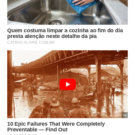
Mudanças climáticas severas e localizadas
Isolamento geográfico em ilhas árticas
Degradação progressiva do DNA
Ausência de predadores naturais diretos
Infelizmente, a endogamia e a perda de diversidade
genética acabaram selando o destino trágico dessa
população remanescente no Ártico.
Consequentemente, os animais enfrentaram
problemas de saúde hereditários que tornaram a
sobrevivência impossível no longo prazo para
aqueles indivíduos específicos.