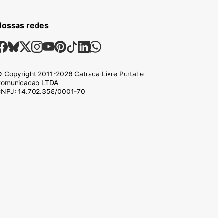
Nossas redes
ossas Redes Sociais
Facebook
Bsky
X
Instagram
Youtube
Pinterest
Tiktok
Linkedin
Whatsapp
 Copyright
2011-2026
Catraca Livre Portal e
omunicacao LTDA
NPJ: 14.702.358/0001-70