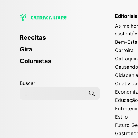
Editoriais
As melhor
sustentáv
Receitas
Bem-Esta
Gira
Carreira
Catraqui
Colunistas
Causand
Cidadani
Buscar
Criativid
Economi
Educaçã
Entreten
Estilo
Futuro G
Gastrono