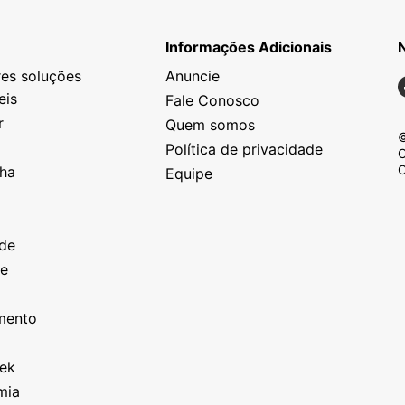
Informações Adicionais
es soluções
Anuncie
N
eis
Fale Conosco
r
Quem somos
©
Política de privacidade
C
C
nha
Equipe
o
a
ade
ze
o
imento
eek
mia