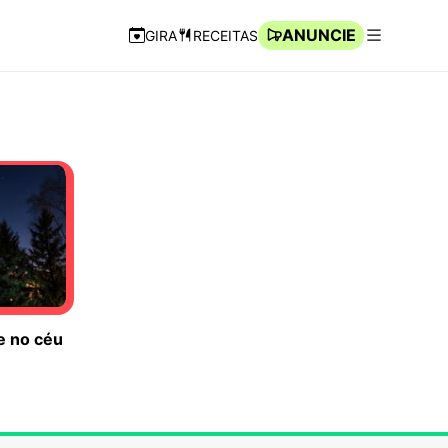
ANUNCIE
GIRA
RECEITAS
Navegação Rápida
Abrir men
te no céu