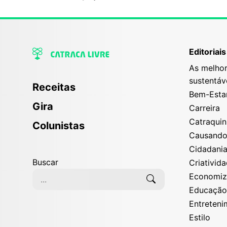
Editoriais
As melhor
sustentáv
Receitas
Bem-Esta
Gira
Carreira
Catraqui
Colunistas
Causand
Cidadani
Buscar
Criativid
Economi
Educaçã
Entreten
Estilo