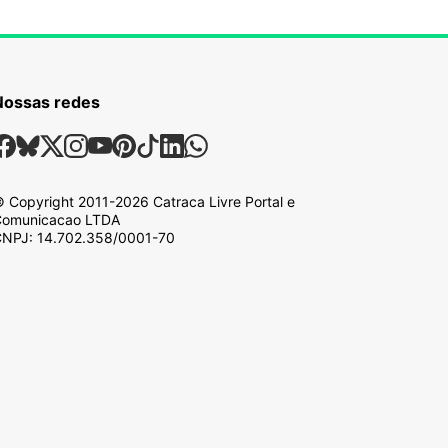
Nossas redes
ossas Redes Sociais
Facebook
Bsky
X
Instagram
Youtube
Pinterest
Tiktok
Linkedin
Whatsapp
 Copyright
2011-2026
Catraca Livre Portal e
omunicacao LTDA
NPJ: 14.702.358/0001-70