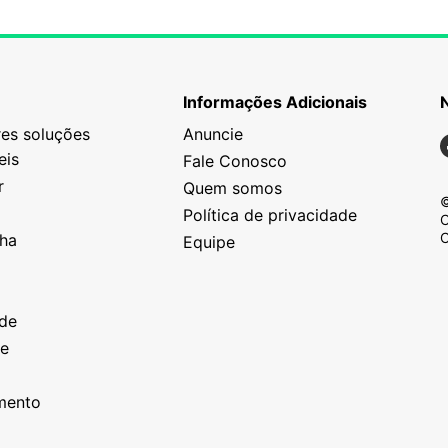
Informações Adicionais
es soluções
Anuncie
N
eis
Fale Conosco
r
Quem somos
©
Política de privacidade
C
C
nha
Equipe
o
a
ade
ze
o
imento