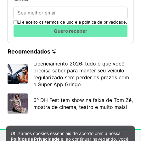
Email
Li e aceito os termos de uso e a política de privacidade.
Quero receber
Recomendados
Licenciamento 2026: tudo o que você
precisa saber para manter seu veículo
regularizado sem perder os prazos com
o Super App Gringo
6º DH Fest tem show na faixa de Tom Zé,
mostra de cinema, teatro e muito mais!
Utilizamos cookies essenciais de acordo com a nossa
Política de Privacidade e Cookies
Política de Privacidade
e, ao continuar navegando, você