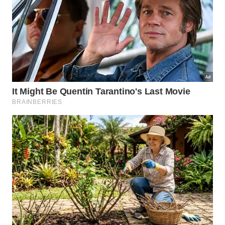
A extensa faixa de areia da Praia de Boracéia convida a
longas caminhadas e momentos de descanso à beira-mar.
-
iStock/FernandoPodolski
Dados turísticos de Bertioga
Em 2023, Bertioga consolidou-se como um dos