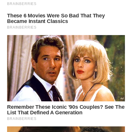
visitantes com cachoeiras e fauna exuberante. O
destino combina mar e natureza, perfeito para um
passeio completo.
Saiba mais
!