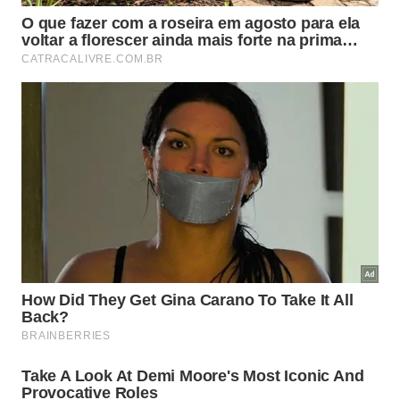
principais destinos turísticos do estado de São
Paulo, ocupando a quinta posição entre as cidades
mais desejadas pelos turistas. Este reconhecimento
reflete o investimento contínuo em infraestrutura e
preservação ambiental, garantindo experiências de
qualidade aos visitantes.
Para mais informações sobre as praias e atrações
de Bertioga, visite o site oficial da Prefeitura
Municipal: bertioga.sp.gov.br.
Além das praias: trilhas para
explorar em Bertioga
Se além das praias você busca aventura, Bertioga
oferece trilhas incríveis em meio à Mata Atlântica.
Segundo a matéria da
Catraca Livre
, opções como
a Trilha do Itaguaré e a Trilha d’Água encantam