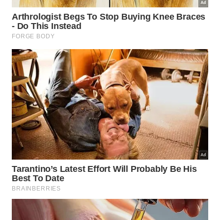
Tarde:
Após um almoço em um restaurante local ou
um piquenique, continue explorando o parque. Se o
tempo permitir, visite a Lagoa do Peixe ou a Lagoa
da Esperança. As diferentes lagoas têm
características únicas e oferecem experiências
variadas de contato com a natureza.
Noite: Retorne a Barreirinhas para uma refeição leve
e relaxe no hotel. Aproveite para descansar e se
preparar para as atividades do dia seguinte.