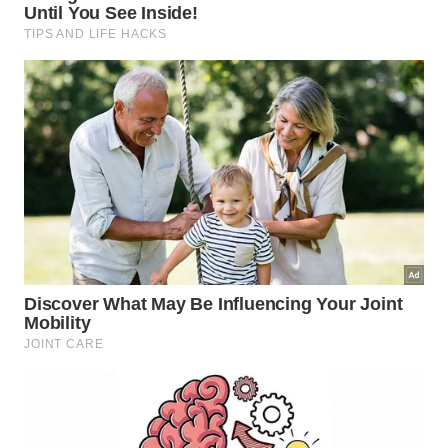
Dicas essenciais para uma viagem
aos Lençóis Maranhenses
O que levar: Roupas leves, protetor solar, chapéu,
óculos de sol e calçados confortáveis são
essenciais. Não se esqueça de levar um traje de
banho e uma câmera para registrar as paisagens
deslumbrantes.
Melhor época para visitar: A melhor época para
conhecer os Lençóis Maranhenses é durante a
temporada de chuvas (de junho a setembro),
quando as lagoas estão cheias e o cenário é mais
vibrante.
Cuidados ambientais: Respeite a natureza e siga
as orientações dos guias para preservar a beleza
natural do parque.
Com este roteiro de 4 dias, você terá a