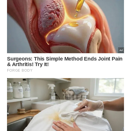
Dia 3: Navegação pelo Rio Preguiças
Manhã:
Após o café da manhã, faça um passeio de
barco pelo Rio Preguiças. O percurso inclui paradas
em vilarejos pitorescos como Vassouras, onde você
pode observar a vida local e experimentar a
culinária regional. A vista das pequenas ilhas e das
formações naturais ao longo do rio é deslumbrante.