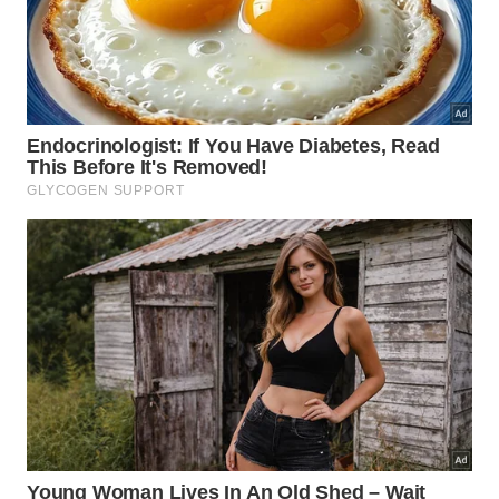
O acesso é feito através de um barco e uma estrada
de areia. Em Atins, você pode aproveitar para
relaxar na praia, conhecer a comunidade local e
experimentar pratos à base de frutos do mar
frescos.
Tarde:
Desfrute de um almoço em um restaurante
de praia e, em seguida, explore a região ao redor.
Se houver tempo, aproveite para dar um último
mergulho nas lagoas ou simplesmente relaxe na
areia.
Noite:
Retorne a Barreirinhas e prepare-se para a
viagem de volta a São Luís. Se seu voo for no dia
seguinte, você pode optar por passar a noite em
São Luís ou fazer a viagem de volta à cidade. Se
tiver mais tempo, aproveite para explorar um pouco
mais da capital antes de partir.