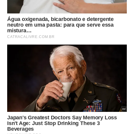
Tarde:
Continue o passeio pelo Rio Preguiças e faça
uma parada no Pequeno e Grande Lençóis, dois
trechos da área onde a areia se estende até onde a
vista alcança. Desfrute de um almoço em um
restaurante local e continue explorando as belezas
naturais da região.
Noite:
Retorne a Barreirinhas para um jantar
tranquilo. Se ainda tiver energia, considere uma
visita ao mercado local para comprar artesanatos e
souvenirs.