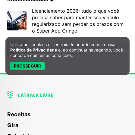
Licenciamento 2026: tudo o que você
precisa saber para manter seu veículo
regularizado sem perder os prazos com
o Super App Gringo
Utilizamos cookies essenciais de acordo com a nossa
6º DH Fest tem show na faixa de Tom Zé,
Política de Privacidade e Cookies
Política de Privacidade
e, ao continuar navegando, você
mostra de cinema, teatro e muito mais!
concorda com estas condições:
PROSSEGUIR
Receitas
Gira