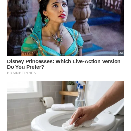
perfeitas para um mergulho tranquilo ou para
aproveitar o dia com estilo.
https://www.instagram.com/praiadodentista/p/CebXga
A faixa de areia é pequena, mas o visual compensa:
é daqueles lugares onde a paisagem parece ter