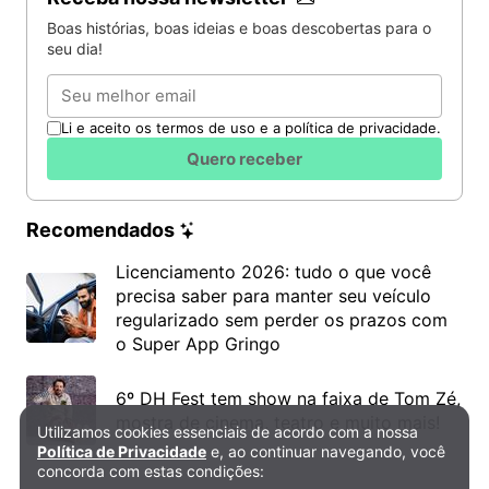
Boas histórias, boas ideias e boas descobertas para o
seu dia!
Email
Li e aceito os termos de uso e a política de privacidade.
Quero receber
Recomendados
Licenciamento 2026: tudo o que você
precisa saber para manter seu veículo
regularizado sem perder os prazos com
o Super App Gringo
6º DH Fest tem show na faixa de Tom Zé,
mostra de cinema, teatro e muito mais!
Utilizamos cookies essenciais de acordo com a nossa
Política de Privacidade e Cookies
Política de Privacidade
e, ao continuar navegando, você
concorda com estas condições: