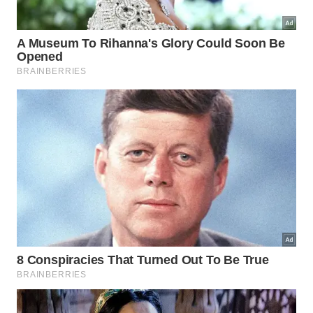
Vista da praia de Lopes Mendes, em Ilha Grande, uma das
ilhas de Angra dos Reis (RJ) -
Cesar Okada/iStock
O acesso é feito por trilha, o que torna a visita ainda
mais especial. É o lugar ideal para quem curte
caminhadas, surf ou simplesmente quer relaxar em
um cenário selvagem e bem preservado.
Praia do Dentista, para quem busca
badalação
Já a Praia do Dentista, localizada na Ilha da Gipoia,
é sinônimo de charme e badalação. Frequentada por
famosos e repleta de lanchas ancoradas durante a
alta temporada, tem águas calmas e transparentes,