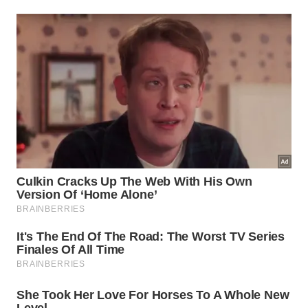
Uma foto da Praia do Aventureiro fala por si só; faz valer a
pena a viagem
O mar calmo convida ao descanso, e o acesso
limitado ajuda a manter a tranquilidade do local —
um destino perfeito para quem quer se desconectar
da rotina.
Praia de Parnaioca, uma uma das mais
isoladas
Outro refúgio encantador é a Praia de Parnaioca,
uma das mais isoladas da Ilha Grande. Cercada pela
mata atlântica e praticamente deserta, ela se
destaca pelo encontro entre o rio de água doce e o
mar, formando um cenário único.