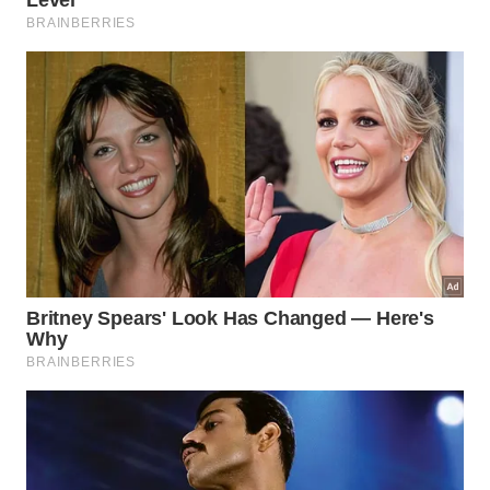
Ilha Grande, Brazil – Jan 27, 2024: Praia de Parnaioca,
Parnaioca Beach with crystal blue water and stones,
deserted tropical beach on Ilha Grande near the city of
Angra dos Reis, Brazil -
Rudolf Ernst/iStock
É um lugar especial para quem valoriza paz, silêncio
e um contato mais profundo com a natureza.