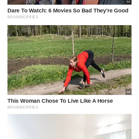
Quanto custa viajar para Foz do Iguaçu?
Voos SP – Foz do Iguaçu (ida e volta): a partir de
R$ 1.300
Hospedagem (casal, 2–3 estrelas): R$ 350 a R$
700 / noite
Tour pelo Parque Nacional do Iguaçu: a partir de
R$ 318 por pessoa
Passeio de barco Macuco Safari: a partir de R$
259 por pessoa
Marco das Três Fronteiras
: a partir de R$ 63 por
pessoa
Maceió (AL)
Para quem prefere passar a virada do ano com pé
na areia, Maceió é uma boa escolha: praias