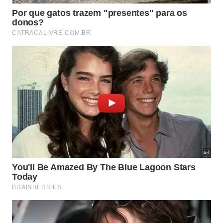
Vista da orla de Maceió, capital de Alagoas -
Jonathan
Lins/ Secom Maceió
Durante a viagem, aproveite para conhecer as
praias próximas, como na
excursão para a Praia do
Gunga
, ao sul, cercada por falésias e coqueirais. E
não deixe de conhecer a
famosa Maragogi
, ao
norte, onde você poderá mergulhar nas piscinas
naturais em alto-mar. Uma alternativa é fazer uma
excursão privada para Maragogi para 4 pessoas,