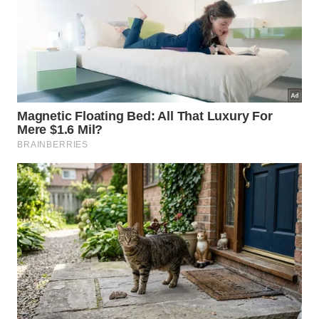
paradisíacas de águas verdes, culinária nordestina e
festas animadas à beira-mar. A capital alagoana tem
réveillons privados badalados, mas também queima
de fogos para o público na orla de Pajuçara e Ponta
Verde.