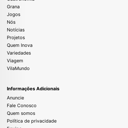
Grana
Jogos
Nós
Notícias
Projetos
Quem Inova
Quanto custa viajar para Cancún?
Variedades
Viagem
Voos SP – Cancún (ida e volta): a partir de R$
VilaMundo
3.800
Hospedagem (casal, 2–3 estrelas): R$ 250 a R$
700 / noite
Informações Adicionais
Visita guiada em portugues a Chichén Itzá
: a
Anuncie
partir de R$ 271 por pessoa
Passeio de catamarã até Isla Mujeres
: a partir de
Fale Conosco
R$ 251 por pessoa
Quem somos
Política de privacidade
Cartagena das Índias (Colômbia)