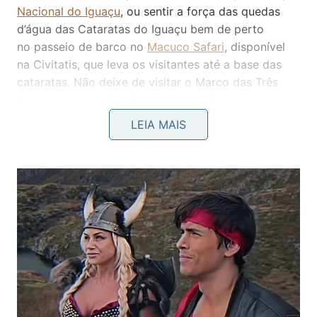
Nacional do Iguaçu
, ou sentir a força das quedas
d’água das Cataratas do Iguaçu bem de perto
no passeio de barco no
Macuco Safari
, disponível
na Civitatis, que leva os visitantes até a base das
cataratas. Não deixe de visitar o Marco das Três
Fronteiras, onde Brasil, Argentina e Paraguai se
encontram.
LEIA MAIS