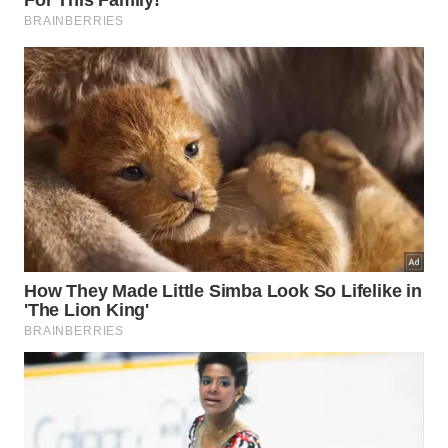
Hospedagem (casal, 2–3 estrelas): R$ 360 a R$
1.000 / noite
Excursão à Praia do Gunga
: a partir de R$ 70 por
pessoa
Excursão privada para Maragogi
: a partir de R$
400 para 4 pessoas
Buenos Aires (Argentina)
Que tal brindar a chegada de 2026 às margens do
Rio da Prata? Buenos Aires oferece um Réveillon
cosmopolita e charmoso. No verão, as noites são
agradáveis e muitos restaurantes servem shows e
jantares especiais.