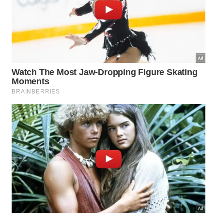
Vista aérea da Plaza de la Republica, em Buenos Aires -
Grafissimo/istock
A cidade não fica tão lotada quanto outros destinos
nessa época (muitos portenhos viajam no Ano
Novo), o que significa preços mais amigáveis e
disponibilidade de hospedagem. Comece
explorando a capital argentina com um free tour em
português pelo centro histórico de Buenos Aires,
para conhecer marcos como a Plaza de Mayo, Casa
Rosada e o Obelisco.