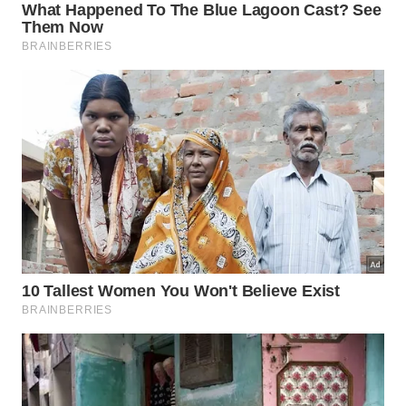
Para a vida noturna, uma experiência única é um
show de tango com jantar, como o espetáculo de
tango e jantar no El Querandi, disponível na
Civitatis. Várias casas tradicionais oferecem
espetáculos completos com orquestra ao vivo, com
preços em torno de R$ 400–500 por pessoa