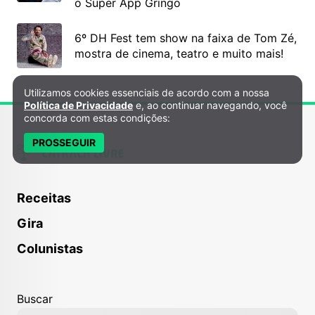
o Super App Gringo
6º DH Fest tem show na faixa de Tom Zé,
mostra de cinema, teatro e muito mais!
Utilizamos cookies essenciais de acordo com a nossa
Política de Privacidade e Cookies
Política de Privacidade
e, ao continuar navegando, você
concorda com estas condições:
PROSSEGUIR
Receitas
Gira
Colunistas
Buscar
Tudo o que você precisa saber para entrar no México e