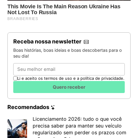
Hospedagem (casal, 2–3 estrelas): R$ 280 a R$
800 / noite
Free tour por Buenos Aires
: gorjeta para o guia
Show de tango com jantar: a partir de R$ 285
por pessoa
Receba nossa newsletter
Cancún (México)
Boas histórias, boas ideias e boas descobertas para o
seu dia!
Apesar dos valores mais altos em passagens,
Email
Cancún é a prova de que dá para passar o ano novo
no Caribe com relativa economia, com
Li e aceito os termos de uso e a política de privacidade.
acomodações para diferentes bolsos e passeios
Quero receber
com valores mais acessíveis para brasileiros.
Famoso pelas praias de areia branca, cenotes e mar
azul-claro, este destino no litoral maia oferece
Recomendados
festas animadas de nos clubes e hotéis da zona
Licenciamento 2026: tudo o que você
hoteleira.
precisa saber para manter seu veículo
regularizado sem perder os prazos com