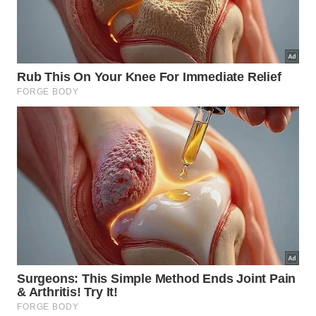
​Principal portal de entrada para o Parque Nacional
da Chapada Diamantina, a cidade tomba seu
casario colonial do século XIX diante de rios,
cânions e cavernas monumentais. O grande trunfo
local é o turismo de base comunitária, onde guias e
condutores locais são os protagonistas da
preservação da rica história do garimpo.