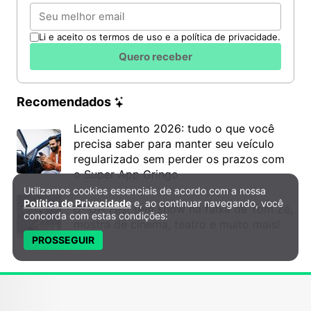
Email
Li e aceito os termos de uso e a política de privacidade.
Quero receber
Recomendados
Licenciamento 2026: tudo o que você
precisa saber para manter seu veículo
regularizado sem perder os prazos com
o Super App Gringo
Utilizamos cookies essenciais de acordo com a nossa
Política de Privacidade e Cookies
Política de Privacidade
e, ao continuar navegando, você
6º DH Fest tem show na faixa de Tom Zé,
concorda com estas condições:
mostra de cinema, teatro e muito mais!
PROSSEGUIR