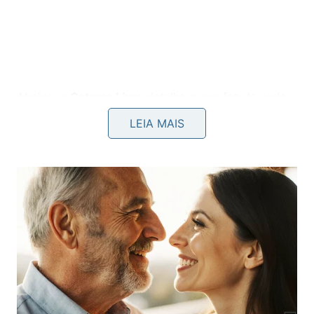
​Abaixo, a
Catraca Livre
detalha o que faz de cada
uma das sete candidatas deste ano um destino
LEIA MAIS
imperdível para quem busca autenticidade.
​As vilas brasileiras indicadas
​Araçá (Porto Belo, SC)
​Com pouco mais de 1.100 habitantes, este reduto no
litoral catarinense vive em simbiose com o mar.
Localizada em uma Área de Proteção Ambiental
(APA), a vila preserva a cultura dos pescadores
artesanais e convida o viajante a desacelerar em
passeios de embarcações tradicionais, trilhas