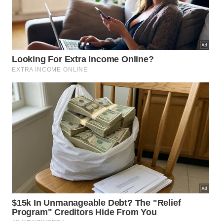
música, jogos, vinho e a gastronomia típica da
região.
Dica valiosa
Ao visitar destinos focados em sustentabilidade e
base comunitária, priorize a contratação de guias
credenciados locais e compre o artesanato e a
produção alimentícia diretamente dos produtores
da vila. O impacto financeiro direto é o que mantém
essas comunidades vivas.