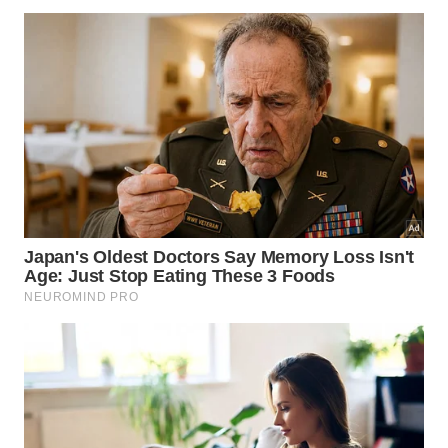
​São José do Barreiro (SP)
​No coração do Vale do Paraíba, aos pés da Serra da
Bocaina, a cidade guarda as relíquias do Ciclo do
Café. O turista encontra ali fazendas históricas
preservadas, o início da mística Trilha do Ouro
(caminho colonial calçado por escravizados) e uma
gastronomia caipira baseada em pequenos
produtores artesanais.
​Vila Flores (RS)
​Representando a Serra Gaúcha, a cidade une a
exuberância da Mata Atlântica à forte herança dos
imigrantes italianos. O município é a Capital
Estadual do Filó, uma tradição cultural que recria as
antigas reuniões comunitárias noturnas, regadas a