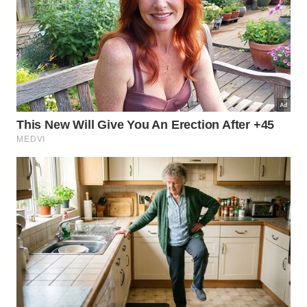
Vista da cidade de Conceicao do Ibitipoca (MG) -
IStock
​Cravada na Serra da Mantiqueira, a charmosa vila
de terra batida e cerca de 1.100 moradores respira
os antigos caminhos do Ciclo do Ouro. É a base
perfeita para explorar o Parque Estadual do
Ibitipoca, famoso por seus circuitos de grutas
quartzíticas, cachoeiras de águas escuras e a