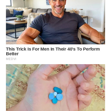
que rasgam o cerrado, o destino atrai viajantes pela
força de sua identidade rural, moldada pela
produção artesanal do celebrado Queijo Minas
Artesanal da Canastra e do café local.
​Holambra (SP)