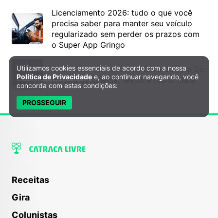
Licenciamento 2026: tudo o que você
precisa saber para manter seu veículo
regularizado sem perder os prazos com
o Super App Gringo
Utilizamos cookies essenciais de acordo com a nossa
6º DH Fest tem show na faixa de Tom Zé,
Política de Privacidade e Cookies
Política de Privacidade
e, ao continuar navegando, você
mostra de cinema, teatro e muito mais!
concorda com estas condições:
PROSSEGUIR
Receitas
Gira
Colunistas