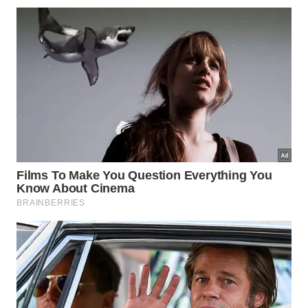
Interior do Aeromóvel do aeroporto de Guarulhos -
Márcio
Diniz/Catraca Livre
​Embora a modernização seja bem-vinda,
passageiros devem ficar atentos: nos primeiros dias,
a recomendação é checar o aplicativo logo após
retirar as malas, já que o local exato de encontro
pode variar de acordo com a categoria (UberX,
Comfort ou Black) e o portão de saída utilizado.
Aeroporto de Guarulhos é o mais