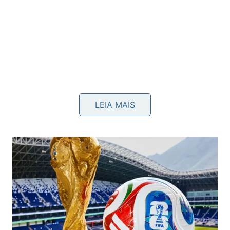
LEIA MAIS
A inauguração da Praça Pick Up marca o início de
um contrato entre o GRU Airport, administradora do
terminal, e a AMOS – Airport Mobility Solutions. A
empresa será responsável pela gestão do espaço
dedicado aos aplicativos de transporte na área
externa do Terminal 2, trazendo uma operação mais
estruturada e eficiente.