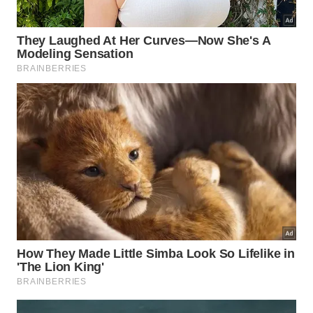
controlado.
​”Com a nova praça de pick-up para aplicativos de
transporte, as operações de embarque e
desembarque ganharão mais eficiência, fluidez,
segurança e, sobretudo, conforto aos passageiros
que frequentam o Aeroporto Internacional de São
Paulo”, diz Claudio Ferreira, diretor de Clientes e
Novos Negócios da GRU Airport.