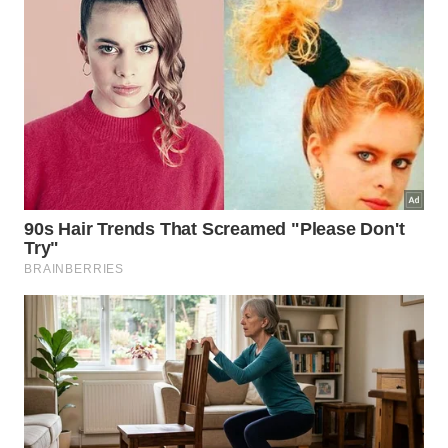
Novo espaço para transporte por aplicativo no Terminal 2
de Guarulhos -
Divulgação
A iniciativa inclui também a implementação de
tecnologias, equipamentos e mobiliário, além de
suporte operacional com o objetivo de garantir
mais fluidez, organização e confiabilidade para os
mais de 135 mil passageiros que circulam
diariamente pelo aeroporto.
​Organização para motoristas
​Para os motoristas de aplicativos de transporte, a
promessa é de menos estresse. O novo espaço