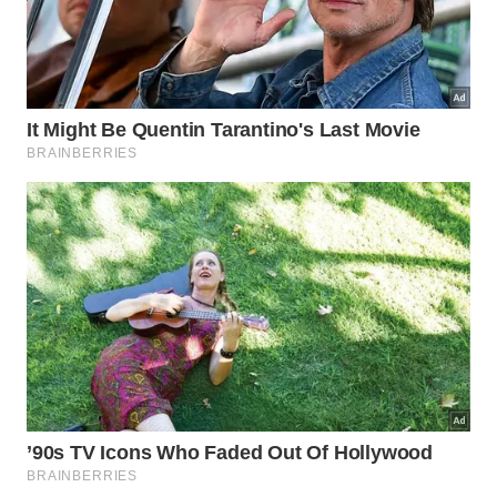
movimentado da América Latina
O Aeroporto Internacional de São Paulo, em
Guarulhos, retomou a liderança na movimentação
da região, registrando mais de 47 milhões de
passageiros em 2025. Esse é o maior número da
história do terminal, que completou 41 anos,
superando os 43,581 milhões de passageiros
contabilizados em 2024.
No ranking regional, seguem o Aeroporto de
Bogotá, com 45,482 milhões de passageiros, e o da
Cidade do México, com 43,605 milhões.
Atualmente, o Aeroporto de Guarulhos conta com
55 rotas regulares internacionais para todos os
continentes. No total, 16,809 milhões de
passageiros estrangeiros foram recebidos pelo