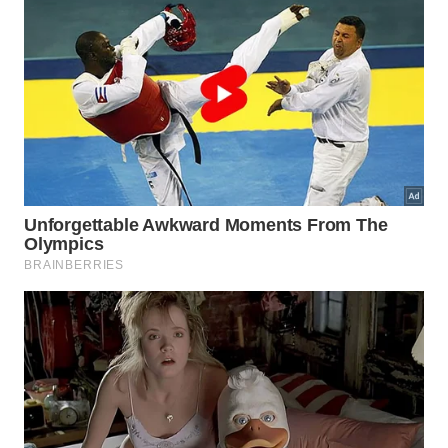
​Integração com o ‘People Mover’
​A inauguração deste ponto de embarque coincide
com a fase de comissionamento do
Aeromóvel
(AeroGRU), o sistema de trilhos que liga a CPTM
aos terminais.
@marciolcdiniz
Fui conferir como é o Aeromóvel do Aeroporto de
Guarulhos, que está funcionando em caráter
experimental com o público em geral.O
funcionamento ocorre das 17h30 a 0h, com
limitação de até 100 passageiros por viagem.
#peoplemove
#gruairport
#gru
#travel
#sp