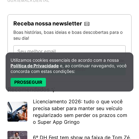
Receba nossa newsletter
Boas histórias, boas ideias e boas descobertas para o
seu dia!
Email
Utilizamos cookies essenciais de acordo com a nossa
Li e aceito os termos de uso e a política de privacidade.
Política de Privacidade e Cookies
Política de Privacidade
e, ao continuar navegando, você
Quero receber
concorda com estas condições:
PROSSEGUIR
Recomendados
Licenciamento 2026: tudo o que você
precisa saber para manter seu veículo
regularizado sem perder os prazos com
o Super App Gringo
6º DH Fest tem show na faixa de Tom Zé,