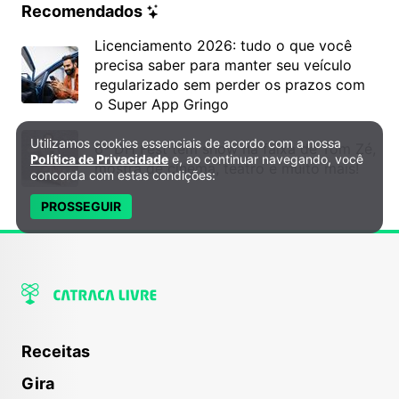
Recomendados
Licenciamento 2026: tudo o que você
precisa saber para manter seu veículo
regularizado sem perder os prazos com
o Super App Gringo
Utilizamos cookies essenciais de acordo com a nossa
Política de Privacidade e Cookies
6º DH Fest tem show na faixa de Tom Zé,
Política de Privacidade
e, ao continuar navegando, você
mostra de cinema, teatro e muito mais!
concorda com estas condições:
PROSSEGUIR
Receitas
Gira