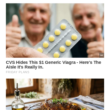
hammams tradicionais, uma das referências da
cultura marroquina.
Interior de um dos luxuosos quartos do La Mamounia -
Divulgação
A oferta gastronômica contempla diferentes
propostas culinárias, com restaurantes