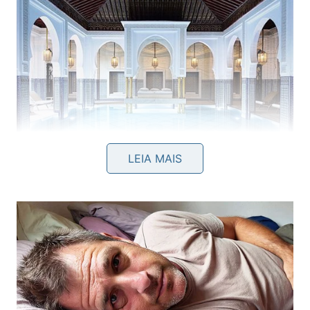
LEIA MAIS
Vista da piscina coberto do luxuoso La Mamounia -
Divulgação
Em 2023, a propriedade passou por uma renovação
conduzida pelos designers Sanjit Manku e Patrick
Jouin. A intervenção contemplou áreas comuns,
restaurantes e ambientes internos, mantendo a
identidade arquitetônica e decorativa construída ao