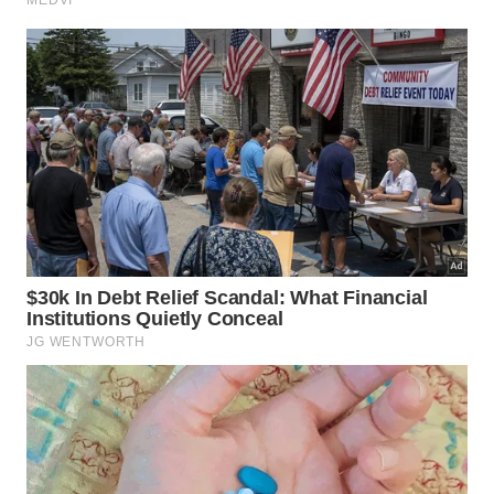
La Mamounia opera com uma equipe de
aproximadamente 800 colaboradores. O modelo de
atendimento é baseado na personalização da
experiência, incluindo o registro das preferências
dos hóspedes para futuras estadias.
Essa estratégia faz parte da política de
hospitalidade adotada pelo empreendimento e está
entre os aspectos considerados pelo público que
participa do World’s Best Awards. A premiação leva
em conta fatores relacionados ao serviço, à
operação e à experiência geral durante a
hospedagem.