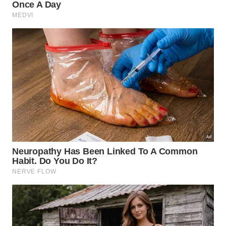
Ao longo de sua trajetória, o hotel acumulou
reconhecimentos em diferentes premiações
internacionais da indústria de viagens e
hospitalidade. O resultado divulgado em 2026
reforça essa sequência de distinções e mantém La
Mamounia entre os empreendimentos mais
lembrados pelos leitores da Travel + Leisure.
A localização do hotel também facilita o acesso a
alguns dos principais pontos turísticos de
Marrakech. Entre eles estão a Mesquita Koutoubia e
a praça Jamaa el Fna, além dos Jardins Majorelle,
do Palácio Bahia, dos túmulos Saádios e da região
da Palmeraie. Os deslocamentos podem ser
organizados por meio do serviço de concierge
disponibilizado pelo empreendimento.