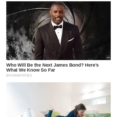
O Apiário Florin é a primeira empresa do Estado a
conquistar o Prêmio Braztoa de Sustentabilidade
(OMT/ONU) e o primeiro no Brasil com Selo de
Turismo de Experiência.
Gastronomia
Não podemos deixar de mencionar a culinária local,
que encanta a todos os paladares. Com uma forte
influência italiana e alemã, os restaurantes e
pousadas da região oferecem uma deliciosa
variedade de pratos típicos, que vão desde massas
caseiras até pratos à base de carne suína.