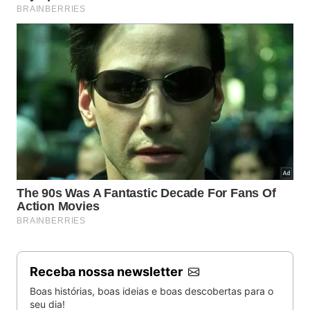
Workshop de massas no Cantinho da Roça -
Camila
Karam/Turismo SA
O
Cantinho da Roça
, em Afonso Cláudio, prepara
almoço caseiro todos os domingos a partir das 11h.
Mas, mediante reserva, os grupos de visitantes têm
a oportunidade de experienciar um dia no campo,
com direito a colocar a mão na massa e produzir
um macarrão bem caseirinho, sob a supervisão da
chef Márcia Soares. E tudo isso com um visual
Receba nossa newsletter
encantador.
Boas histórias, boas ideias e boas descobertas para o
seu dia!