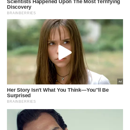
Já a
Fazenda Camocim
, em Domingos Martins, é
reconhecida internacionalmente por produzir cafés
orgânicos, biodinâmicos, certificados, cultivados
sem agrotóxicos ou aditivos químicos e, sobretudo,
por uma iguaria especial: o Café do Jacu, único no
mundo e de sabor indescritível, com elevado grau
de pureza por ser cultivado sem qualquer