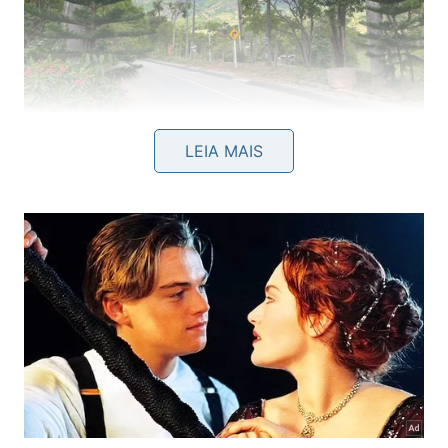
O portal do belo Vale do Empoçado, em Afonso Cláudio
LEIA MAIS
(ES) -
Camila Karam/Turismo SA
A hospitalidade se refletiu em uma super mesa de
café da tarde com iguarias como o pudim de arroz,
pães e bolos caseiros, mel, caldo de cana extraído
na hora e os excelentes cafés regionais. O sítio
também oferece hospedagem e pode ser alugado
para eventos.