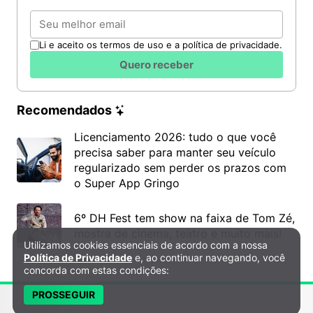
Email
Li e aceito os termos de uso e a política de privacidade.
Quero receber
Recomendados
Licenciamento 2026: tudo o que você
precisa saber para manter seu veículo
regularizado sem perder os prazos com
o Super App Gringo
Ainda em Afonso Cláudio, não deixe de conhecer a
Queijaria Quintas do Vale
e os seus queijos 100%
6º DH Fest tem show na faixa de Tom Zé,
mostra de cinema, teatro e muito mais!
artesanais e premiados, entre eles o melhor “queijo
Utilizamos cookies essenciais de acordo com a nossa
Política de Privacidade e Cookies
minas” do Espírito Santo. É um mais gostoso do que
Política de Privacidade
e, ao continuar navegando, você
o outro.
concorda com estas condições:
PROSSEGUIR