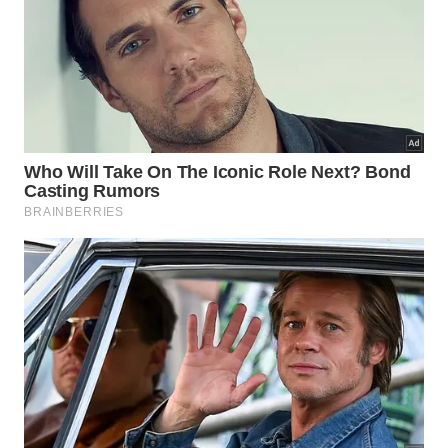
interferência do homem.
Na visita guiada os visitantes aprendem muito sobre
agrofloresta e cafés especiais.
O
Apiário Florin
, em Domingos Martins, oferece