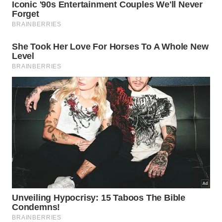
Para os apreciadores de café, a região apresenta
uma produção de alta qualidade. As fazendas
cafeeiras da região oferecem visitas guiadas, onde
é possível aprender sobre o cultivo, processamento
e degustação desta bebida tão importante para nós
brasileiros.
Além disso, é possível adquirir grãos frescos
diretamente dos produtores, levando um pedacinho
do sabor dessa região consigo.