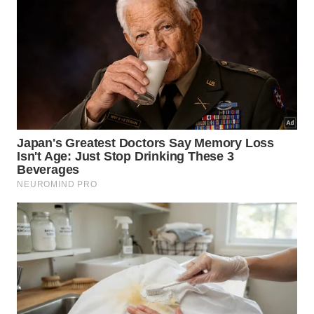
sistema, que exige cadastro regular no Cadastur. O
Ministério do Turismo reforça que o sistema é
obrigatório mesmo para hotéis que já utilizam
softwares próprios de gestão, que devem agora ser
integrados à Plataforma FNRH Digital. Para orientar
o setor e os viajantes, o órgão disponibilizou uma
página de perguntas frequentes e
vídeos instrutivos
,
visando minimizar dúvidas sobre a
operacionalização do sistema durante as primeiras
semanas de obrigatoriedade.