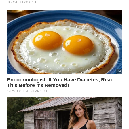
automação no setor de viagens. Além da agilidade
no check-in, a digitalização da ficha permite que os
hotéis analisem o comportamento dos hóspedes de
forma mais assertiva, otimizando o marketing e as
promoções internas.
Com a eliminação do papel, o setor turístico
brasileiro alinha-se a práticas globais de
sustentabilidade e eficiência tecnológica, garantindo
que a primeira interação do hóspede com o hotel
seja mais fluida e segura.