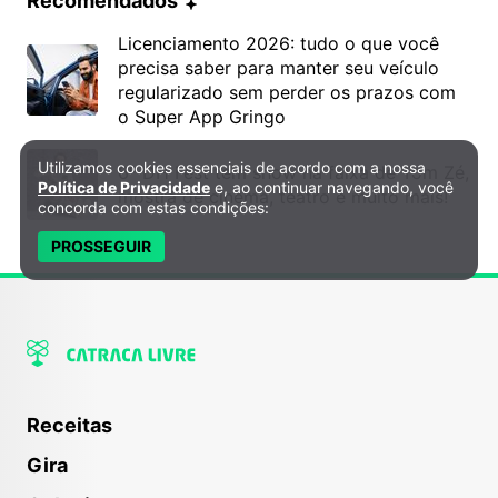
Recomendados
Licenciamento 2026: tudo o que você
precisa saber para manter seu veículo
regularizado sem perder os prazos com
o Super App Gringo
Utilizamos cookies essenciais de acordo com a nossa
Política de Privacidade e Cookies
6º DH Fest tem show na faixa de Tom Zé,
Política de Privacidade
e, ao continuar navegando, você
mostra de cinema, teatro e muito mais!
concorda com estas condições:
PROSSEGUIR
Receitas
Gira