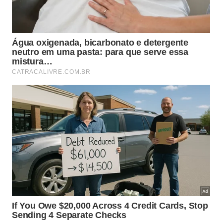
Historicamente, a FNRH sempre foi um documento
de controle e segurança, coletando dados
essenciais para o acompanhamento das autoridades
governamentais. Com a digitalização, essa
ferramenta deixa de ser um entrave burocrático
para se tornar um recurso estratégico. As
informações coletadas ajudam os gestores a
entender padrões de estadia e preferências de
consumo, permitindo que o hotel ofereça serviços
mais personalizados e eficientes, enquanto as
autoridades mantêm o monitoramento necessário
para a segurança pública e do próprio turista.
A mudança reflete o avanço dos processos de