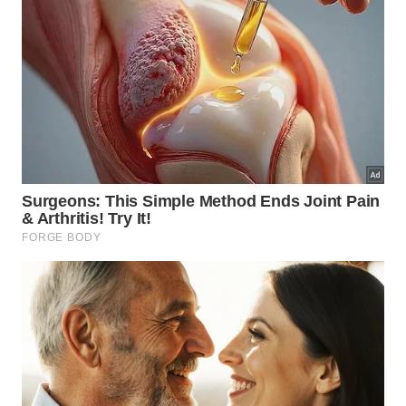
Buraco do Cação visto de cima -
Viagens Ecológicas |
Márcio Bortolusso
Veja como chegar ao Buraco do Cação clicando
aqui
.
Cachoeira da Laje
A Cachoeira da Laje é, com certeza, um dos
melhores lugares para se passar o dia em Ilhabela.
Localizada dentro da Fazenda da Laje, ela pode ser