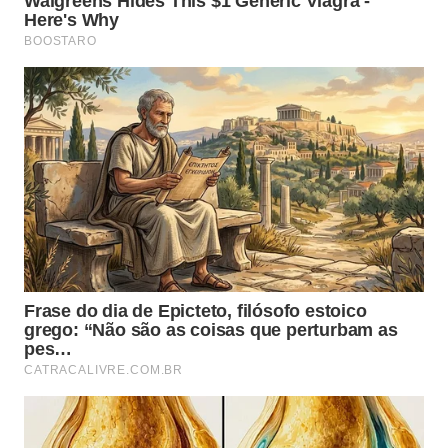
Para saber como chegar à Cachoeira do Paquetá,
clique aqui
.
Buraco do Cação
Localizado no caminho para a famosa Praia do
Bonete, o Buraco do Cação chama a atenção tanto
dos aventureiros que vão por trilha, quanto dos que
navegam até lá, e não é pra menos. Imagine um
paredão de pedra com aproximadamente 80 metros
de altura que, a milhares de anos é castigado pelas
mais fortes ondulações de sul que Ilhabela recebe,
tão fortes que fizeram aberturas e fendas com