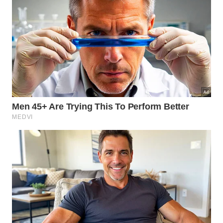
entrar na propriedade, o que garante uma
infraestrutura com banheiros, camping e até mesmo
uma venda com sucos, água e isotônicos para se
hidratar após a trilha.
Vista da cachoeira da Laje, em Ilhabela -
Ilhabela.com.br
Ao chegar na cachoeira, atravesse uma pequena e