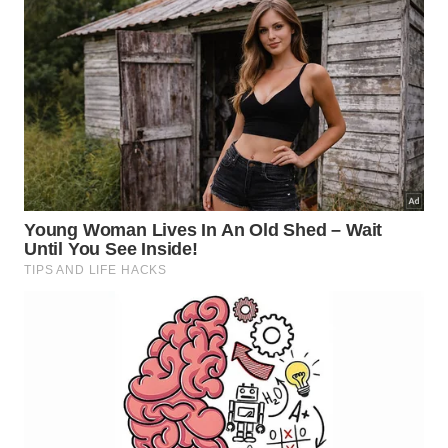
Dica: Leve muito repelente, pois lá geralmente
existem muitos borrachudos (como em cachoeiras
em geral). Para saber como chegar à Cachoeira da
Laje, clique
aqui
.
Trilha do Bonete
Já que estamos falando de Buraco do Cação e
Cachoeira da Laje, vamos seguir para o Bonete? O
início do caminho é o mesmo para os três, mas a
continuação da trilha que leva a um dos principais
pontos turísticos de Ilhabela não deve ser
considerado apenas como o sofrido caminho que
leva ao paraíso. Sabe aquela história de que nem
sempre é só o destino que compensa, mas sim o
caminho? É bem esse o caso! A trilha para o Bonete