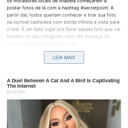
os moradores locais de Ilhabela começarem a
postar fotos de lá com a hashtag #secretpoint. A
partir daí, todos queriam conhecer e tirar sua foto
na incrível cachoeira com borda infinita e vista para
o mar. É um belo lugar pra fazer aquela foto que vai
bombar no seu Instagram, mas não esqueça de
curtir a real beleza daquilo tudo.
LEIA MAIS