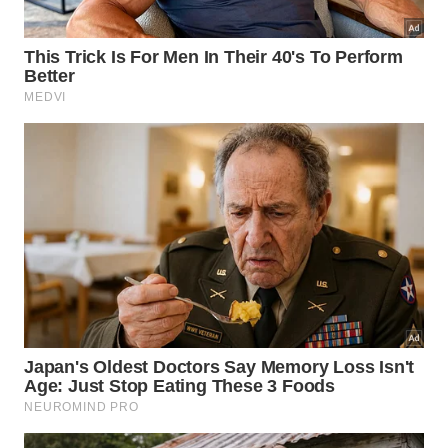
charmosa ponte de madeira que leva até o outro
lado. Aí é só descer um pouco mais a trilha e você
já verá a entrada. Como toda cachoeira, é preciso
muito cuidado, pois o piso de pedras é
escorregadio. A cachoeira conta com um
maravilhoso tobogã natural, onde é possível
escorregar sentado e deitado, e finalizar com o
banho em um enorme poço de água doce.