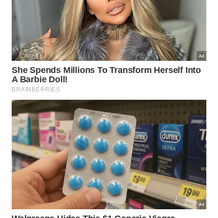
É, sem dúvida, uma das vistas mais bonitas de
Ilhabela, mas o local tem muito mais atrativos para
os visitantes. O Ribeirão do Bexiga é repleto de
gigantescos poços naturais, o primeiro deles é logo
no começo da trilha e de fácil acesso, vale uma
parada para um banho daqueles de lavar a alma! Aí,
depois disso, se quiser conhecer a vista famosa das
fotos, é só seguir pela trilha por um trecho mais
íngreme até chegar no topo.