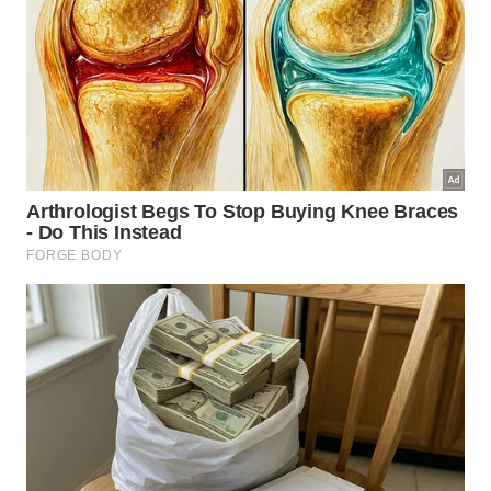
dezenas de metros de extensão e altura.
É uma verdadeira obra-prima da natureza, esculpida
pelas ondas. Imponente, os paredões e o mar
formam um visual digno de filme, que rende lindas
fotos, tanto do alto, quanto do mar. Os mais
aventureiros (e experientes) praticam rapel e outros