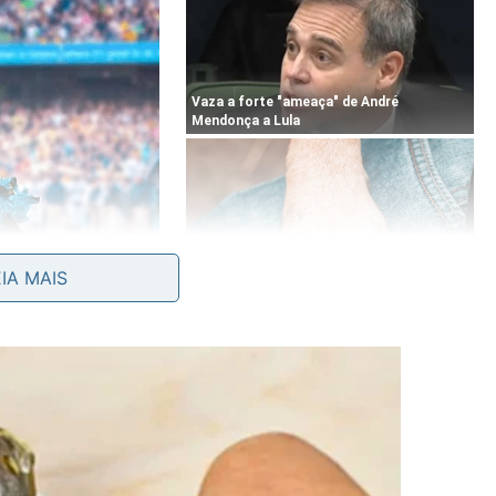
EIA MAIS
er na Grécia
ni é uma das mais belas ilhas arquipélago das Ilhas
a ilha se destaca principalmente pelas casinhas brancas