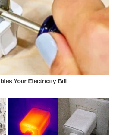
eza incomparável, Santorini se destaca como um destino
orini,
entre eles estão: tirar fotos com as casinhas
 uma deliciosa salada grega fresca, visitar a Igreja de
el com piscina de borda infinita e visitar as ruínas do