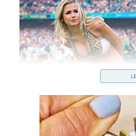
L
Destino que todos deveriam conhec
1. Santorini
Localizada nas águas quentes do Mar Egeu, Santori
Cíclades. Apesar de possuir praias muito bonitas, 
nas encostas da montanha.