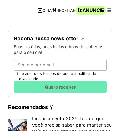
ANUNCIE
GIRA
RECEITAS
Navegação Rápida
Abrir men
Receba nossa newsletter
Boas histórias, boas ideias e boas descobertas
para o seu dia!
Email
Li e aceito os termos de uso e a política de
privacidade.
Quero receber
Recomendados
Licenciamento 2026: tudo o que
você precisa saber para manter seu