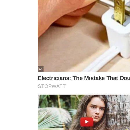
Com pôr do Sol de tirar o fôlego e praias de bel
cativante que conquista corações sem esforço.
Não faltam
opções de passeios para fazer em Sant
brancas e seus domos azuis ao fundo, experimentar
Panagia de Platsani,
onde ficar em Santorini
em hot