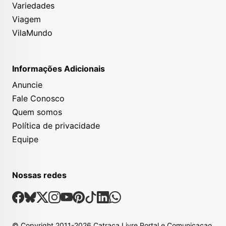
Variedades
Viagem
VilaMundo
Informações Adicionais
Anuncie
Fale Conosco
Quem somos
Política de privacidade
Equipe
Nossas redes
Nossas Redes Sociais
Facebook
Bsky
X
Instagram
Youtube
Pinterest
Tiktok
Linkedin
Whatsapp
© Copyright
2011-2026
Catraca Livre Portal e Comunicacao