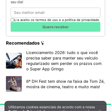
seu dia!
Email
Li e aceito os termos de uso e a política de privacidade.
Quero receber
Recomendados
Licenciamento 2026: tudo o que você
precisa saber para manter seu veículo
regularizado sem perder os prazos com
o Super App Gringo
6º DH Fest tem show na faixa de Tom Zé,
mostra de cinema, teatro e muito mais!
Utilizamos cookies essenciais de acordo com a nossa
Política de Privacidade e Cookies