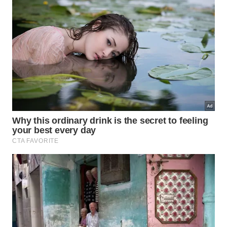
Gastronomia local
A culinária de São Miguel do Gostoso é uma atração
à parte. Os restaurantes locais oferecem pratos à
base de frutos do mar, como peixes frescos,
camarões e lagostas. Não deixe de experimentar a
tradicional paçoca de carne de sol, um prato típico
do Rio Grande do Norte.
Entre os lugares mais recomendados para comer,
estão restaurantes como “O Jardim do Seridó” e
“Madame Chita”, que misturam sabores locais e
toques contemporâneos.
Melhor época para visitar São Miguel
do Gostoso
O clima é agradável durante o ano todo, mas a