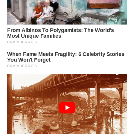
melhor época para visitar é entre setembro e março,
quando os ventos são mais fortes e atraem os
praticantes de esportes aquáticos. Fora dessa
temporada, a cidade fica ainda mais tranquila, ideal
para quem busca sossego.
Mais dicas parar curtir São Miguel do
Gostoso
Leve solar e chapéu para se proteger do sol
intenso.
Reserve hospedagem com antecedência,
especialmente em períodos de alta temporada.
Considere alugar um carro para facilitar o
deslocamento até as praias mais distantes.
São Miguel do Gostoso é um destino que reúne
belezas naturais, boa gastronomia e muita