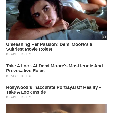
formações rochosas e o famoso pôr do sol.
Centro da cidade
O centrinho é perfeito para passeios à tarde ou à
noite. Lá você encontra lojinhas de artesanato,
bares e restaurantes que servem pratos
deliciosos da culinária potiguar.
Passeios de buggy
Os passeios de buggy são uma forma divertida
de explorar as praias mais afastadas. Empresas
locais oferecem roteiros que incluem dunas e
piscinas naturais.
Esportes aquáticos
Se você gosta de aventura, não pode deixar de
experimentar o kitesurf ou windsurf. Escolas
locais oferecem aulas para iniciantes e alugam
equipamentos.
Onde se hospedar em São Miguel do