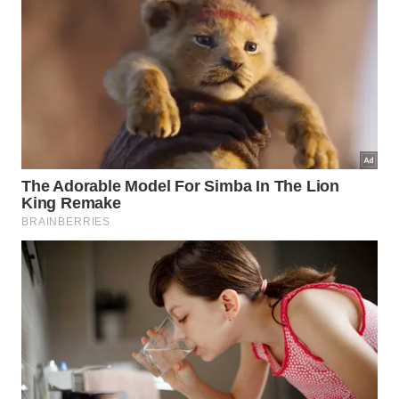
Gostoso
A cidade oferece opções de hospedagem que
atendem a diferentes perfis e orçamentos. Você
pode escolher entre pousadas charmosas, hotéis à
beira-mar ou até mesmo casas de temporada.
Algumas pousadas se destacam pelo conforto e
localização estratégica, como aquelas próximas à
Praia da Xepa, onde o movimento é mais intenso e
há fácil acesso a restaurantes e lojas.