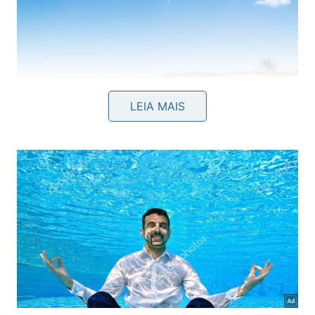
LEIA MAIS
Cidade de São Miguel do Gostoso, Rio Grande do Norte,
Brasil. Fotografia de 29 de setembro de 2016. Praia de
Tourinhos, com dia de céu azul e mar calmo. Ótimo lugar
para passeios e descanso. -
Istock/Fabricio Rezende
O que fazer em São Miguel do
Gostoso
São Miguel do Gostoso oferece atrações para todos
os gostos. Aqui estão algumas das principais: